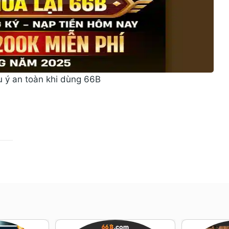
ưu ý an toàn khi dùng 66B