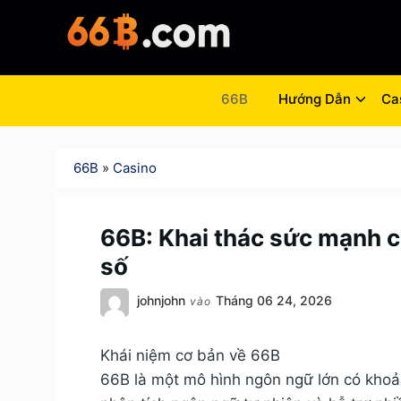
Nhảy
Tìm
đến
kiếm
nội
cho:
dung
66B
Hướng Dẫn
Ca
66B
»
Casino
66B: Khai thác sức mạnh 
số
johnjohn
Tháng 06 24, 2026
vào
Khái niệm cơ bản về 66B
66B là một mô hình ngôn ngữ lớn có khoản