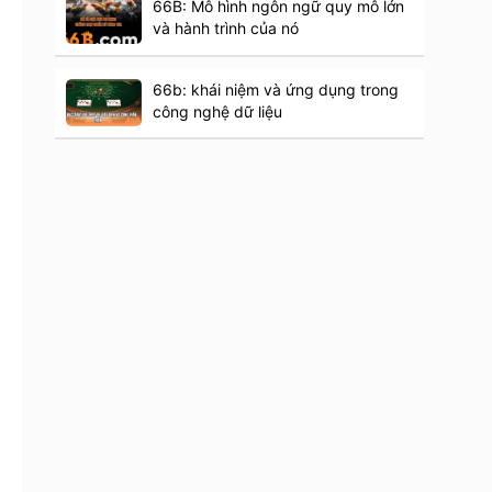
66B: Mô hình ngôn ngữ quy mô lớn
và hành trình của nó
66b: khái niệm và ứng dụng trong
công nghệ dữ liệu