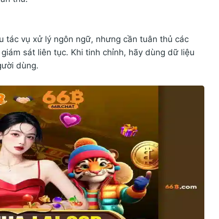
iều tác vụ xử lý ngôn ngữ, nhưng cần tuân thủ các
giám sát liên tục. Khi tinh chỉnh, hãy dùng dữ liệu
gười dùng.