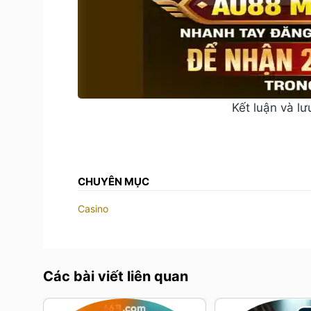
Kết luận và l
CHUYÊN MỤC
Casino
Các bài viết liên quan