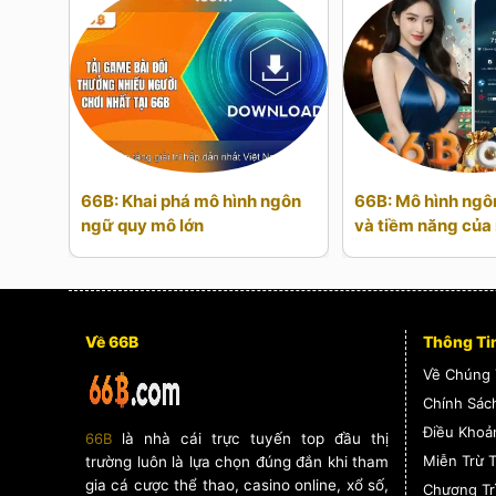
66B: Khai phá mô hình ngôn
66B: Mô hình ngô
ngữ quy mô lớn
và tiềm năng của
Về 66B
Thông Ti
Về Chúng 
Chính Sác
Điều Khoả
66B
là nhà cái trực tuyến top đầu thị
Miễn Trừ 
trường luôn là lựa chọn đúng đắn khi tham
gia cá cược thể thao, casino online, xổ số,
Chương Tr