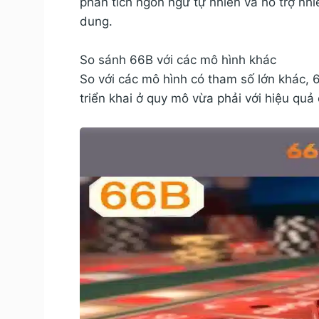
phân tích ngôn ngữ tự nhiên và hỗ trợ nhi
dung.
So sánh 66B với các mô hình khác
So với các mô hình có tham số lớn khác, 
triển khai ở quy mô vừa phải với hiệu quả