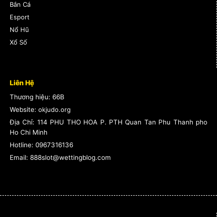
Bắn Cá
Esport
Nổ Hũ
Xổ Số
Liên Hệ
Thương hiệu: 66B
Website:
okjudo.org
Địa Chỉ:
114 PHU THO HOA P. PTH Quan Tan Phu Thanh pho
Ho Chi Minh
Hotline:
0967316136
Email: 888slot@wettingblog.com