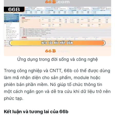
Ứng dụng trong đời sống và công nghệ
Trong công nghiệp và CNTT, 66b có thể được dùng
làm mã nhận diện cho sản phẩm, module hoặc
phiên bản phần mềm. Nó giúp tổ chức thông tin
một cách ngắn gọn và dễ tra cứu khi dữ liệu trở nên
phức tạp.
Kết luận và tương lai của 66b