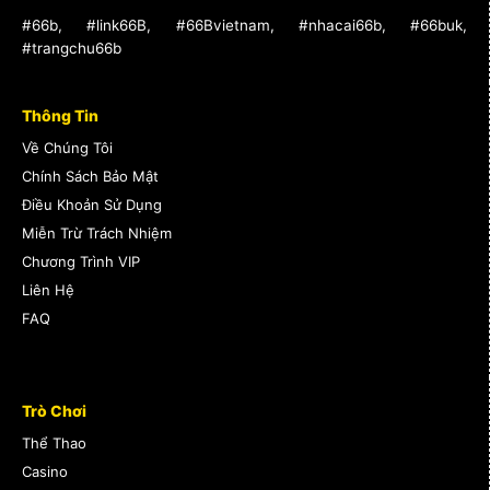
#66b, #link66B, #66Bvietnam, #nhacai66b, #66buk,
#trangchu66b
Thông Tin
Về Chúng Tôi
Chính Sách Bảo Mật
Điều Khoản Sử Dụng
Miễn Trừ Trách Nhiệm
Chương Trình VIP
Liên Hệ
FAQ
Trò Chơi
Thể Thao
Casino