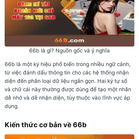
66b là gì? Nguồn gốc và ý nghĩa
66b là một ký hiệu phổ biến trong nhiều ngữ cảnh,
từ việc đánh dấu thông tin cho các hệ thống nhận
diện đến phân loại dữ liệu ngắn gọn. Hai ký tự số
và chữ cái này thường được dùng để tạo một nhãn
dễ nhớ và dễ nhận diện, tùy thuộc vào lĩnh vực áp
dụng.
Kiến thức cơ bản về 66b