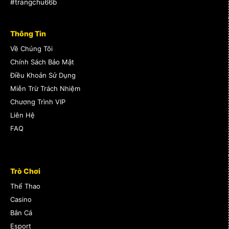
#trangchu66b
Thông Tin
Về Chúng Tôi
Chính Sách Bảo Mật
Điều Khoản Sử Dụng
Miễn Trừ Trách Nhiệm
Chương Trình VIP
Liên Hệ
FAQ
Trò Chơi
Thể Thao
Casino
Bắn Cá
Esport