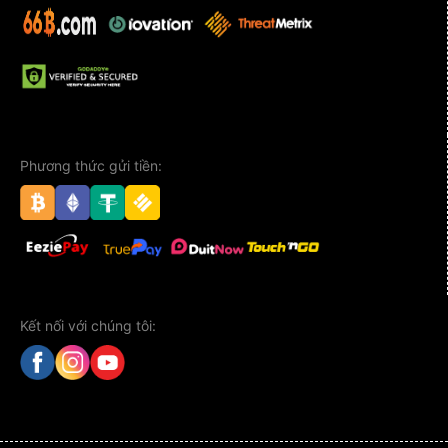
Phương thức gửi tiền:
Kết nối với chúng tôi: