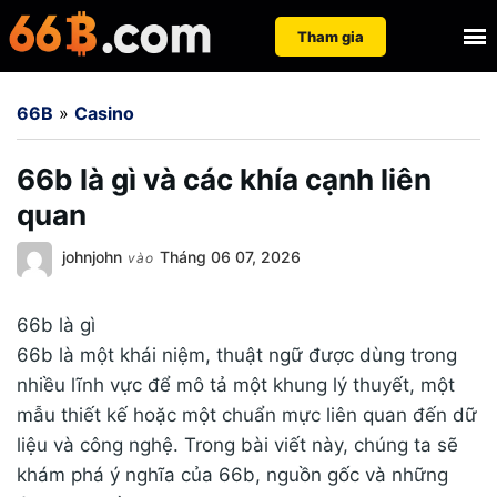
Nhảy
Tìm
Tham gia
đến
kiếm
nội
cho:
66B
»
Casino
dung
66b là gì và các khía cạnh liên
quan
johnjohn
Tháng 06 07, 2026
vào
66b là gì
66b là một khái niệm, thuật ngữ được dùng trong
nhiều lĩnh vực để mô tả một khung lý thuyết, một
mẫu thiết kế hoặc một chuẩn mực liên quan đến dữ
liệu và công nghệ. Trong bài viết này, chúng ta sẽ
khám phá ý nghĩa của 66b, nguồn gốc và những