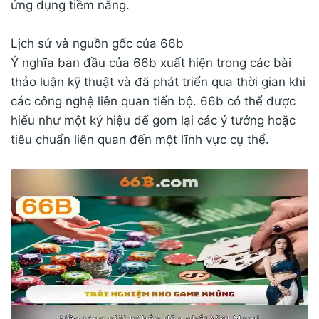
ứng dụng tiềm năng.
Lịch sử và nguồn gốc của 66b
Ý nghĩa ban đầu của 66b xuất hiện trong các bài
thảo luận kỹ thuật và đã phát triển qua thời gian khi
các công nghệ liên quan tiến bộ. 66b có thể được
hiểu như một ký hiệu để gom lại các ý tưởng hoặc
tiêu chuẩn liên quan đến một lĩnh vực cụ thể.