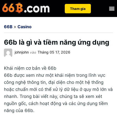
Nhảy
Tìm
Tham gia
đến
kiếm
nội
cho:
66B
»
Casino
dung
66b là gì và tiềm năng ứng dụng
johnjohn
Tháng 05 17, 2026
vào
Khái niệm cơ bản về 66b
66b được xem như một khái niệm trong lĩnh vực
công nghệ thông tin, đại diện cho một hệ thống
hoặc chuẩn mới có thể xử lý dữ liệu ở quy mô lớn và
nhanh. Trong bài viết này, chúng ta sẽ xem xét
nguồn gốc, cách hoạt động và các ứng dụng tiềm
năng của 66b.