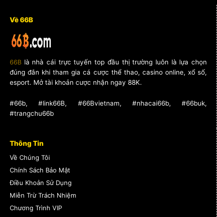
Về 66B
66B
là nhà cái trực tuyến top đầu thị trường luôn là lựa chọn
đúng đắn khi tham gia cá cược thể thao, casino online, xổ số,
esport. Mở tài khoản cược nhận ngay 88K.
#66b, #link66B, #66Bvietnam, #nhacai66b, #66buk,
#trangchu66b
Thông Tin
Về Chúng Tôi
Chính Sách Bảo Mật
Điều Khoản Sử Dụng
Miễn Trừ Trách Nhiệm
Chương Trình VIP