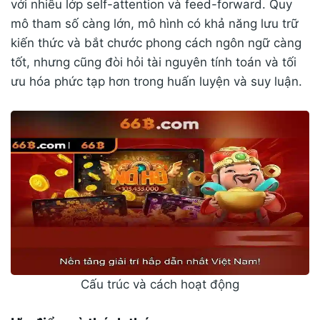
với nhiều lớp self-attention và feed-forward. Quy
mô tham số càng lớn, mô hình có khả năng lưu trữ
kiến thức và bắt chước phong cách ngôn ngữ càng
tốt, nhưng cũng đòi hỏi tài nguyên tính toán và tối
ưu hóa phức tạp hơn trong huấn luyện và suy luận.
Cấu trúc và cách hoạt động