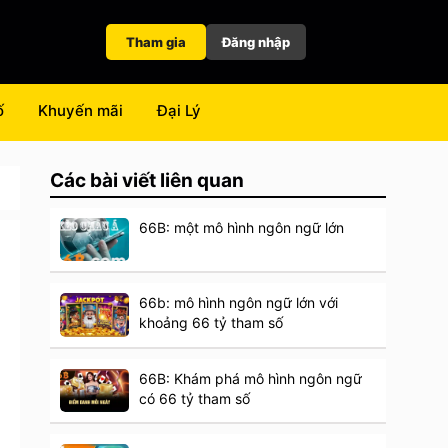
Tham gia
Đăng nhập
ố
Khuyến mãi
Đại Lý
Các bài viết liên quan
66B: một mô hình ngôn ngữ lớn
66b: mô hình ngôn ngữ lớn với
khoảng 66 tỷ tham số
66B: Khám phá mô hình ngôn ngữ
có 66 tỷ tham số