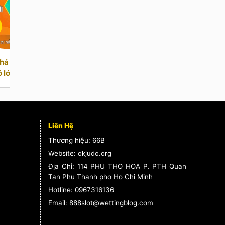
phá mô hình ngôn
66B: Mô hình ngôn ngữ 66B
66B l
 lớn
và tiềm năng của nó
trọng
Liên Hệ
Thương hiệu: 66B
Website:
okjudo.org
Địa Chỉ:
114 PHU THO HOA P. PTH Quan
Tan Phu Thanh pho Ho Chi Minh
Hotline:
0967316136
Email: 888slot@wettingblog.com