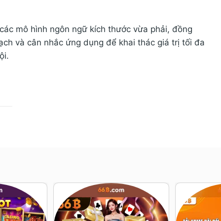
 các mô hình ngôn ngữ kích thước vừa phải, đồng
ạch và cân nhắc ứng dụng để khai thác giá trị tối đa
ội.