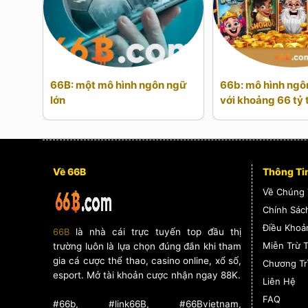
66B: một mô hình ngôn ngữ
66b: mô hình ngô
lớn
với khoảng 66 tỷ
Về 66B
Thông Ti
Về Chúng 
Chính Sác
Điều Khoả
66B
là nhà cái trực tuyến top đầu thị
Miễn Trừ 
trường luôn là lựa chọn đúng đắn khi tham
gia cá cược thể thao, casino online, xổ số,
Chương Tr
esport. Mở tài khoản cược nhận ngay 88K.
Liên Hệ
FAQ
#66b, #link66B, #66Bvietnam,