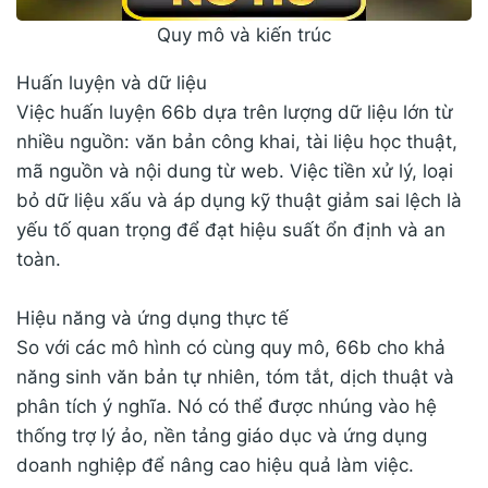
Quy mô và kiến trúc
Huấn luyện và dữ liệu
Việc huấn luyện 66b dựa trên lượng dữ liệu lớn từ
nhiều nguồn: văn bản công khai, tài liệu học thuật,
mã nguồn và nội dung từ web. Việc tiền xử lý, loại
bỏ dữ liệu xấu và áp dụng kỹ thuật giảm sai lệch là
yếu tố quan trọng để đạt hiệu suất ổn định và an
toàn.
Hiệu năng và ứng dụng thực tế
So với các mô hình có cùng quy mô, 66b cho khả
năng sinh văn bản tự nhiên, tóm tắt, dịch thuật và
phân tích ý nghĩa. Nó có thể được nhúng vào hệ
thống trợ lý ảo, nền tảng giáo dục và ứng dụng
doanh nghiệp để nâng cao hiệu quả làm việc.