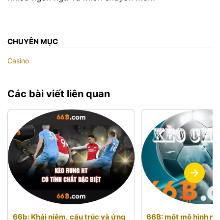
CHUYÊN MỤC
Casino
Các bài viết liên quan
66b: Khái niệm, cấu trúc và ứng
66B: một mô hình ng