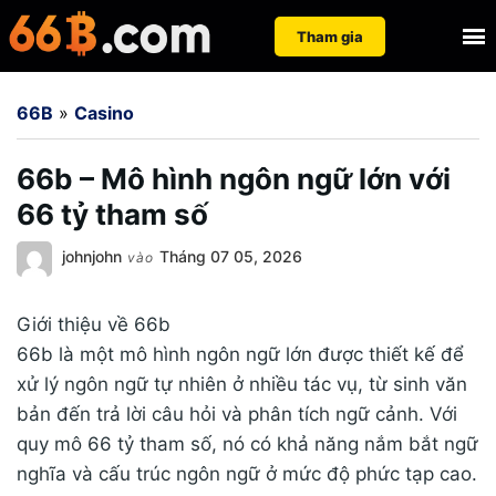
Nhảy
Tìm
Tham gia
đến
kiếm
nội
cho:
66B
»
Casino
dung
66b – Mô hình ngôn ngữ lớn với
66 tỷ tham số
johnjohn
Tháng 07 05, 2026
vào
Giới thiệu về 66b
66b là một mô hình ngôn ngữ lớn được thiết kế để
xử lý ngôn ngữ tự nhiên ở nhiều tác vụ, từ sinh văn
bản đến trả lời câu hỏi và phân tích ngữ cảnh. Với
quy mô 66 tỷ tham số, nó có khả năng nắm bắt ngữ
nghĩa và cấu trúc ngôn ngữ ở mức độ phức tạp cao.