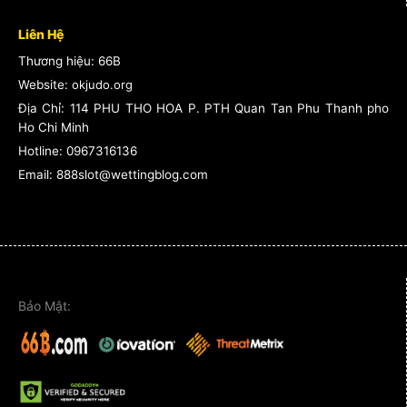
Liên Hệ
Thương hiệu: 66B
Website:
okjudo.org
Địa Chỉ:
114 PHU THO HOA P. PTH Quan Tan Phu Thanh pho
Ho Chi Minh
Hotline:
0967316136
Email: 888slot@wettingblog.com
Bảo Mật: