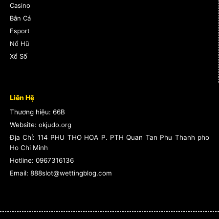
Casino
Bắn Cá
Esport
Nổ Hũ
Xổ Số
Liên Hệ
Thương hiệu: 66B
Website:
okjudo.org
Địa Chỉ:
114 PHU THO HOA P. PTH Quan Tan Phu Thanh pho
Ho Chi Minh
Hotline:
0967316136
Email: 888slot@wettingblog.com