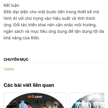
Kết luận
66b đại diện cho một bước tiến trong thiết kế mô
hình AI với chú trọng vào hiệu suất và tính thích
ứng. Đối tác triển khai nên cân nhắc môi trường,
ngân sách và mục tiêu ứng dụng để tận dụng tối đa
khả năng của 66b.
CHUYÊN MỤC
Casino
Các bài viết liên quan