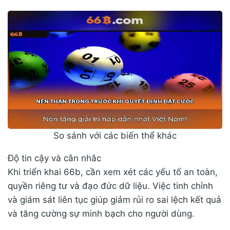
So sánh với các biến thể khác
Độ tin cậy và cân nhắc
Khi triển khai 66b, cần xem xét các yếu tố an toàn,
quyền riêng tư và đạo đức dữ liệu. Việc tinh chỉnh
và giám sát liên tục giúp giảm rủi ro sai lệch kết quả
và tăng cường sự minh bạch cho người dùng.