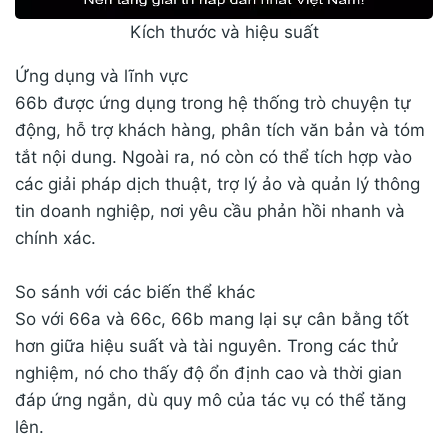
Kích thước và hiệu suất
Ứng dụng và lĩnh vực
66b được ứng dụng trong hệ thống trò chuyện tự
động, hỗ trợ khách hàng, phân tích văn bản và tóm
tắt nội dung. Ngoài ra, nó còn có thể tích hợp vào
các giải pháp dịch thuật, trợ lý ảo và quản lý thông
tin doanh nghiệp, nơi yêu cầu phản hồi nhanh và
chính xác.
So sánh với các biến thể khác
So với 66a và 66c, 66b mang lại sự cân bằng tốt
hơn giữa hiệu suất và tài nguyên. Trong các thử
nghiệm, nó cho thấy độ ổn định cao và thời gian
đáp ứng ngắn, dù quy mô của tác vụ có thể tăng
lên.