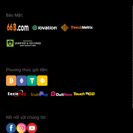
Bảo Mật:
Phương thức gửi tiền:
Kết nối với chúng tôi: