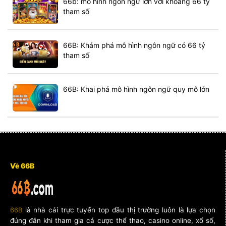
66b: mô hình ngôn ngữ lớn với khoảng 66 tỷ
tham số
66B: Khám phá mô hình ngôn ngữ có 66 tỷ
tham số
66B: Khai phá mô hình ngôn ngữ quy mô lớn
Về 66B
66B
là nhà cái trực tuyến top đầu thị trường luôn là lựa chọn
đúng đắn khi tham gia cá cược thể thao, casino online, xổ số,