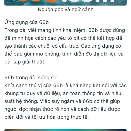
Nguồn gốc và ngữ cảnh
Ứng dụng của 66b
Trong bài viết mang tính khái niệm, 66b được dùng
để minh họa cách các yếu tố bit có thể kết hợp để
tạo thành các chuỗi có cấu trúc. Các ứng dụng có
thể bao gồm mô phỏng, trình diễn đồ thị dữ liệu và
bài tập giải thuật.
66b trong đời sống số
Khía cạnh thú vị của 66b là khả năng kết nối với các
khung tư duy về dữ liệu, an toàn thông tin và hiệu
suất hệ thống. Việc suy ngẫm về 66b có thể giúp
người đọc nhận thức rõ hơn về cách dữ liệu được
biến đổi và tối ưu hóa trong thực tế.