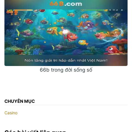
66b trong đời sống số
CHUYÊN MỤC
Casino