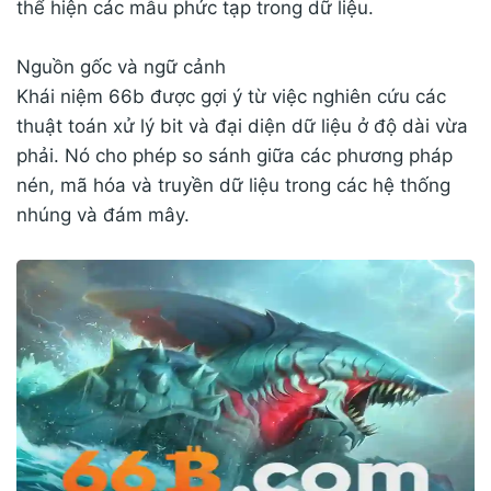
thể hiện các mẫu phức tạp trong dữ liệu.
Nguồn gốc và ngữ cảnh
Khái niệm 66b được gợi ý từ việc nghiên cứu các
thuật toán xử lý bit và đại diện dữ liệu ở độ dài vừa
phải. Nó cho phép so sánh giữa các phương pháp
nén, mã hóa và truyền dữ liệu trong các hệ thống
nhúng và đám mây.