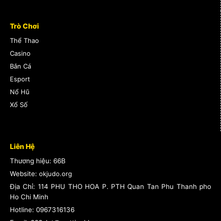
Trò Chơi
Thể Thao
Casino
Bắn Cá
Esport
Nổ Hũ
Xổ Số
Liên Hệ
Thương hiệu: 66B
Website:
okjudo.org
Địa Chỉ:
114 PHU THO HOA P. PTH Quan Tan Phu Thanh pho
Ho Chi Minh
Hotline:
0967316136