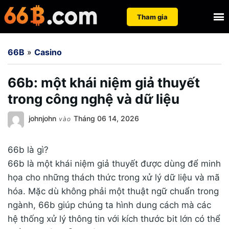
Nhảy
Tìm
Tham gia
đến
kiếm
nội
cho:
66B
»
Casino
dung
66b: một khái niệm giả thuyết
trong công nghệ và dữ liệu
johnjohn
Tháng 06 14, 2026
vào
66b là gì?
66b là một khái niệm giả thuyết được dùng để minh
họa cho những thách thức trong xử lý dữ liệu và mã
hóa. Mặc dù không phải một thuật ngữ chuẩn trong
ngành, 66b giúp chúng ta hình dung cách mà các
hệ thống xử lý thông tin với kích thước bit lớn có thể