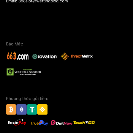
Email: 888slot@wettingblog.com
Bảo Mật:
Phương thức gửi tiền: