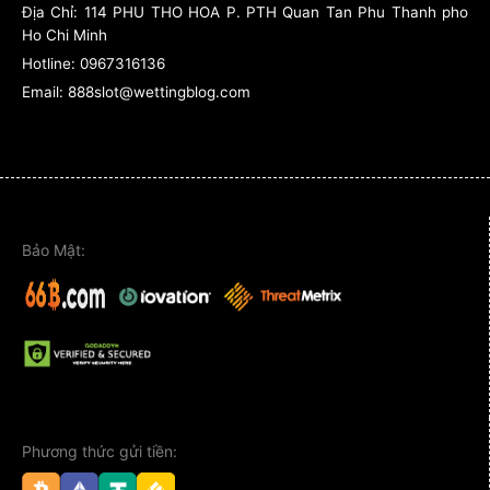
Địa Chỉ:
114 PHU THO HOA P. PTH Quan Tan Phu Thanh pho
Ho Chi Minh
Hotline:
0967316136
Email: 888slot@wettingblog.com
Bảo Mật:
Phương thức gửi tiền: