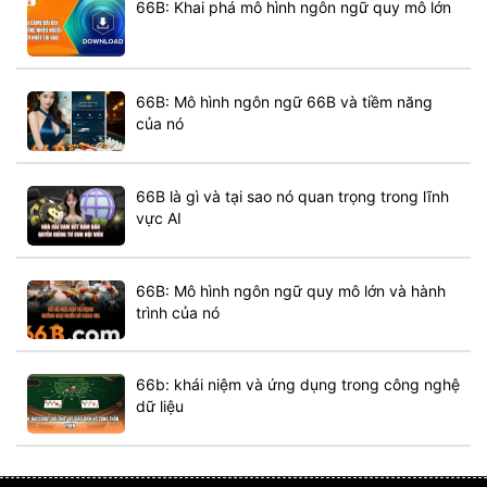
66B: Khai phá mô hình ngôn ngữ quy mô lớn
66B: Mô hình ngôn ngữ 66B và tiềm năng
của nó
66B là gì và tại sao nó quan trọng trong lĩnh
vực AI
66B: Mô hình ngôn ngữ quy mô lớn và hành
trình của nó
66b: khái niệm và ứng dụng trong công nghệ
dữ liệu