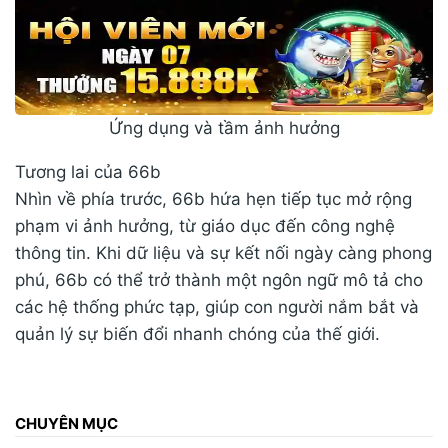
Ứng dụng và tầm ảnh hưởng
Tương lai của 66b
Nhìn về phía trước, 66b hứa hẹn tiếp tục mở rộng
phạm vi ảnh hưởng, từ giáo dục đến công nghệ
thông tin. Khi dữ liệu và sự kết nối ngày càng phong
phú, 66b có thể trở thành một ngôn ngữ mô tả cho
các hệ thống phức tạp, giúp con người nắm bắt và
quản lý sự biến đổi nhanh chóng của thế giới.
CHUYÊN MỤC