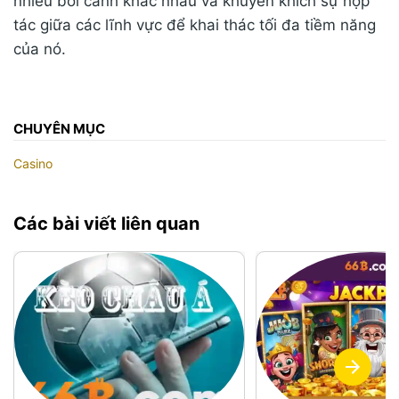
nhiều bối cảnh khác nhau và khuyến khích sự hợp
tác giữa các lĩnh vực để khai thác tối đa tiềm năng
của nó.
CHUYÊN MỤC
Casino
Các bài viết liên quan