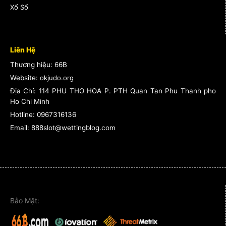
Xổ Số
Liên Hệ
Thương hiệu: 66B
Website:
okjudo.org
Địa Chỉ:
114 PHU THO HOA P. PTH Quan Tan Phu Thanh pho
Ho Chi Minh
Hotline:
0967316136
Email: 888slot@wettingblog.com
Bảo Mật: