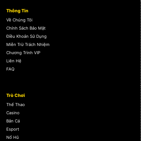
Thông Tin
Về Chúng Tôi
Chính Sách Bảo Mật
Điều Khoản Sử Dụng
Miễn Trừ Trách Nhiệm
Chương Trình VIP
Liên Hệ
FAQ
Trò Chơi
Thể Thao
Casino
Bắn Cá
Esport
Nổ Hũ