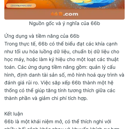
Nguồn gốc và ý nghĩa của 66b
Ứng dụng và tiềm năng của 66b
Trong thực tế, 66b có thể biểu đạt các khía cạnh
như tối ưu hóa luồng dữ liệu, chuẩn bị dữ liệu cho
học máy, hoặc làm ký hiệu cho một loạt các thuật
toán. Các ứng dụng tiềm năng gồm: quản lý cấu
hình, định danh tài sản số, mô hình hoá quy trình và
đánh giá rủi ro. Việc săp xếp 66b thành một hệ
thống có thể giúp tăng tính tương thích giữa các
thành phần và giảm chi phí tích hợp.
Kết luận
66b là một khái niệm mở, có thể thích nghi với