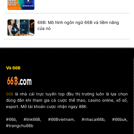
66B: Mô hình ngôn ngữ 66B và tiềm năng
của nó
Về 66B
66B
là nhà cái trực tuyến top đầu thị trường luôn là lựa chọn
đúng đắn khi tham gia cá cược thể thao, casino online, xổ số,
esport. Mở tài khoản cược nhận ngay 88K.
#66b, #link66B, #66Bvietnam, #nhacai66b, #66buk,
#trangchu66b