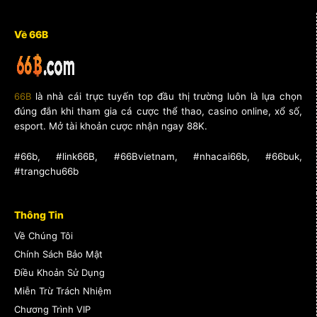
Về 66B
66B
là nhà cái trực tuyến top đầu thị trường luôn là lựa chọn
đúng đắn khi tham gia cá cược thể thao, casino online, xổ số,
esport. Mở tài khoản cược nhận ngay 88K.
#66b, #link66B, #66Bvietnam, #nhacai66b, #66buk,
#trangchu66b
Thông Tin
Về Chúng Tôi
Chính Sách Bảo Mật
Điều Khoản Sử Dụng
Miễn Trừ Trách Nhiệm
Chương Trình VIP