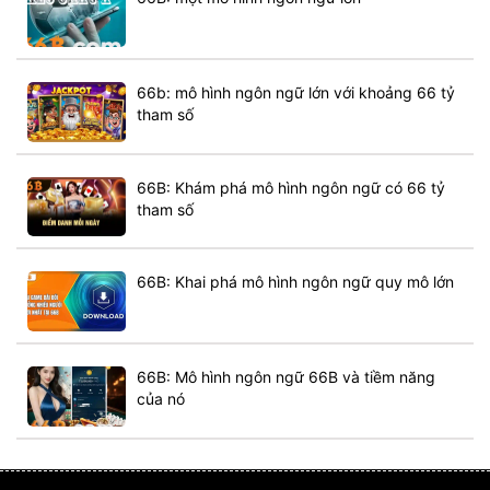
66b: mô hình ngôn ngữ lớn với khoảng 66 tỷ
tham số
66B: Khám phá mô hình ngôn ngữ có 66 tỷ
tham số
66B: Khai phá mô hình ngôn ngữ quy mô lớn
66B: Mô hình ngôn ngữ 66B và tiềm năng
của nó