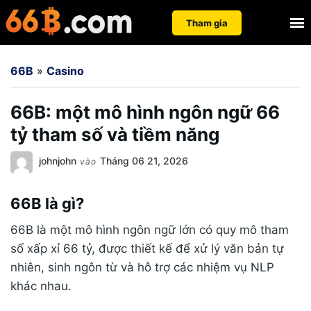
Nhảy
Tìm
Tham gia
đến
kiếm
nội
cho:
66B
»
Casino
dung
66B: một mô hình ngôn ngữ 66
tỷ tham số và tiềm năng
johnjohn
Tháng 06 21, 2026
vào
66B là gì?
66B là một mô hình ngôn ngữ lớn có quy mô tham
số xấp xỉ 66 tỷ, được thiết kế để xử lý văn bản tự
nhiên, sinh ngôn từ và hỗ trợ các nhiệm vụ NLP
khác nhau.