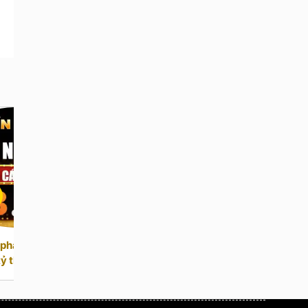
phá mô hình ngôn
66b: Mô hình ngôn ngữ lớn và
66b:
tỷ tham số
hành trình của trí tuệ nhân
về m
tạo