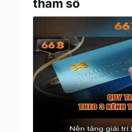
tham số