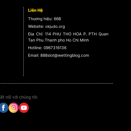
Liên Hệ
Thương hiệu: 66B
Website:
okjudo.org
Địa Chỉ:
114 PHU THO HOA P. PTH Quan
Tan Phu Thanh pho Ho Chi Minh
Hotline:
0967316136
Email: 888slot@wettingblog.com
ết nối với chúng tôi: