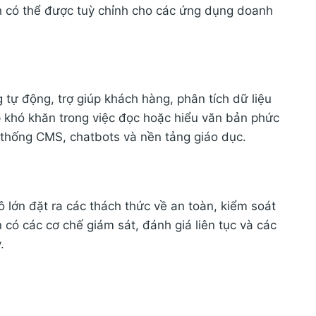
h có thể được tuỳ chỉnh cho các ứng dụng doanh
tự động, trợ giúp khách hàng, phân tích dữ liệu
 khó khăn trong việc đọc hoặc hiểu văn bản phức
 thống CMS, chatbots và nền tảng giáo dục.
 lớn đặt ra các thách thức về an toàn, kiểm soát
 có các cơ chế giám sát, đánh giá liên tục và các
.