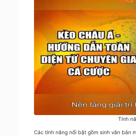
Tính n
Các tính năng nổi bật gồm sinh văn bản mạ