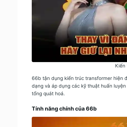
Kiến 
66b tận dụng kiến trúc transformer hiện đ
dạng và áp dụng các kỹ thuật huấn luyện 
tổng quát hoá.
Tính năng chính của 66b