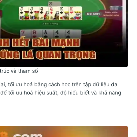
trúc và tham số
ại, tối ưu hoá bằng cách học trên tập dữ liệu đa
để tối ưu hoá hiệu suất, độ hiểu biết và khả năng