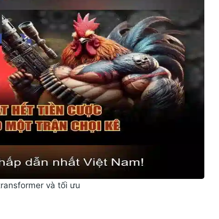
transformer và tối ưu