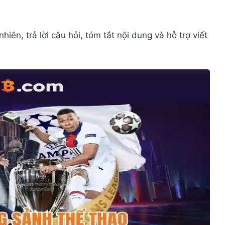
iên, trả lời câu hỏi, tóm tắt nội dung và hỗ trợ viết