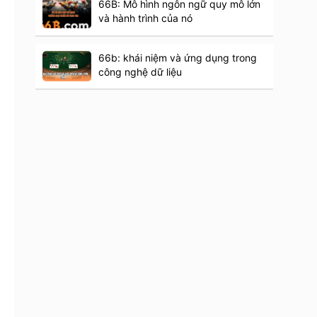
66B: Mô hình ngôn ngữ quy mô lớn
và hành trình của nó
66b: khái niệm và ứng dụng trong
công nghệ dữ liệu