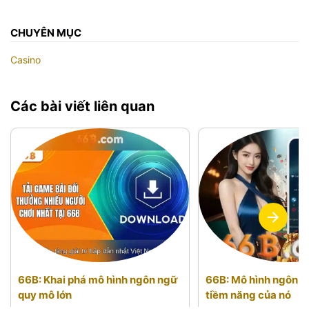
CHUYÊN MỤC
Casino
Các bài viết liên quan
66B: Khai phá mô hình ngôn ngữ
66B: Mô hình ngôn n
quy mô lớn
tiềm năng của nó