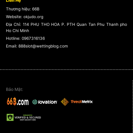
Liên Hệ
Thương hiệu: 66B
Website:
okjudo.org
Địa Chỉ:
114 PHU THO HOA P. PTH Quan Tan Phu Thanh pho
Ho Chi Minh
Hotline:
0967316136
Email: 888slot@wettingblog.com
Bảo Mật: