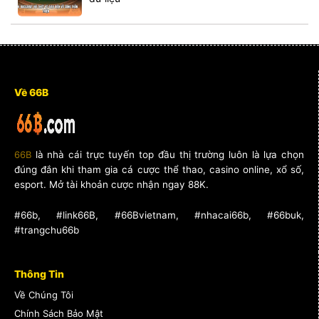
Về 66B
66B
là nhà cái trực tuyến top đầu thị trường luôn là lựa chọn
đúng đắn khi tham gia cá cược thể thao, casino online, xổ số,
esport. Mở tài khoản cược nhận ngay 88K.
#66b, #link66B, #66Bvietnam, #nhacai66b, #66buk,
#trangchu66b
Thông Tin
Về Chúng Tôi
Chính Sách Bảo Mật