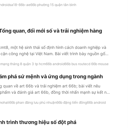
ndroid
sa18-66b-ae
66b phường 15 quận tân bình
Tổng quan, đổi mới số và trải nghiệm hàng
t8, một hệ sinh thái số định hình cách doanh nghiệp và
 cận công nghệ tại Việt Nam. Bài viết trình bày nguồn gốc,
 kết của thương hiệu, đồng thời gợi[...]
 mạng tháng 8 quận 3 tp hcm
66b android
66b bus route
cd 66b mouse
hám phá sứ mệnh và ứng dụng trong ngành
g quan về art 66b và trải nghiệm art 66b; bài viết nêu
phẩm và đánh giá art 66b, đồng thời nhấn mạnh sự kết nối
ector 66b mohali và 66b phan đăng lưu[...]
mohali
66b phan đăng lưu phú nhuận
66b đặng tiến đông
66b android
nh trình thương hiệu số đột phá