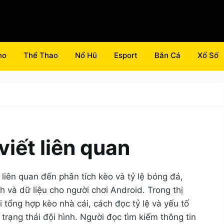
no
Thể Thao
Nổ Hũ
Esport
Bắn Cá
Xổ Số
viết liên quan
liên quan đến phân tích kèo và tỷ lệ bóng đá,
 và dữ liệu cho người chơi Android. Trong thị
 tổng hợp kèo nhà cái, cách đọc tỷ lệ và yếu tố
trạng thái đội hình. Người đọc tìm kiếm thông tin