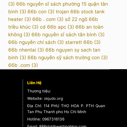
(3)
66b nguyễn sĩ sách phường 15 quận tân
bình (3)
66b con (3)
trojan 66b stock tank
heater (3)
66b . com (3)
số 22 ngõ 66b
triều khúc (3)
cd 66b apc (3)
66b an toàn
không (3)
66b nguyễn sĩ sách tân bình (3)
66b nguyễn chí sách (3)
starrett 66b (3)
66b nhentai (3)
66b nguyen sy sach tan
binh (3)
66b nguyễn sỹ sách trường con (3)
66b .com (3)
Liên Hệ
Thương hiệu:
Website:
okjudo.org
Địa Chỉ:
114 PHU THO HOA P. PTH Quan
Tan Phu Thanh pho Ho Chi Minh
Hotline:
0967316136
Email: 888slot@wettingblog.com