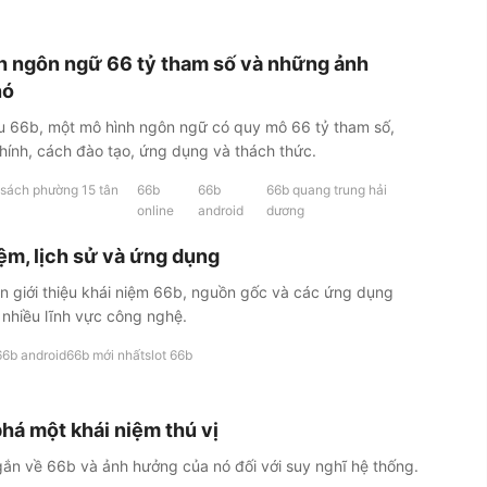
h ngôn ngữ 66 tỷ tham số và những ảnh
nó
hiệu 66b, một mô hình ngôn ngữ có quy mô 66 tỷ tham số,
hính, cách đào tạo, ứng dụng và thách thức.
sách phường 15 tân
66b
66b
66b quang trung hải
online
android
dương
ệm, lịch sử và ứng dụng
ọn giới thiệu khái niệm 66b, nguồn gốc và các ứng dụng
 nhiều lĩnh vực công nghệ.
66b android
66b mới nhất
slot 66b
há một khái niệm thú vị
ngắn về 66b và ảnh hưởng của nó đối với suy nghĩ hệ thống.