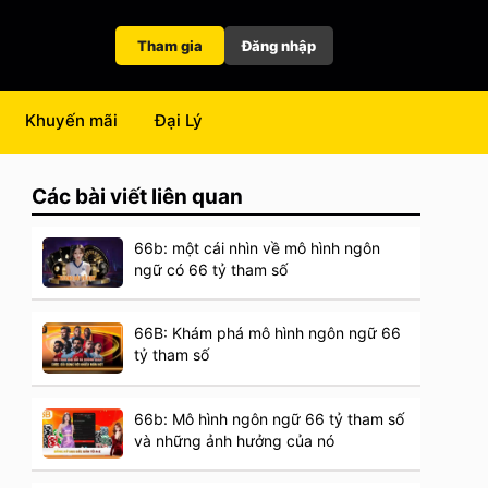
Tham gia
Đăng nhập
Khuyến mãi
Đại Lý
Các bài viết liên quan
66b: một cái nhìn về mô hình ngôn
ngữ có 66 tỷ tham số
66B: Khám phá mô hình ngôn ngữ 66
tỷ tham số
66b: Mô hình ngôn ngữ 66 tỷ tham số
và những ảnh hưởng của nó