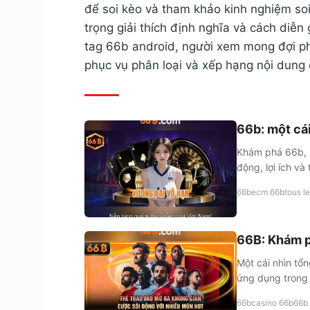
để soi kèo và tham khảo kinh nghiệm soi
trọng giải thích định nghĩa và cách diễn
tag 66b android, người xem mong đợi ph
phục vụ phân loại và xếp hạng nội dung c
66b: một cá
Khám phá 66b, m
động, lợi ích và
66b
ecm 66b
tous l
66B: Khám p
Một cái nhìn tổ
ứng dụng trong 
66b
casino 66b
66b