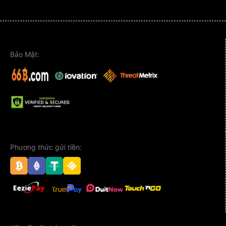
Bảo Mật:
Phương thức gửi tiền: