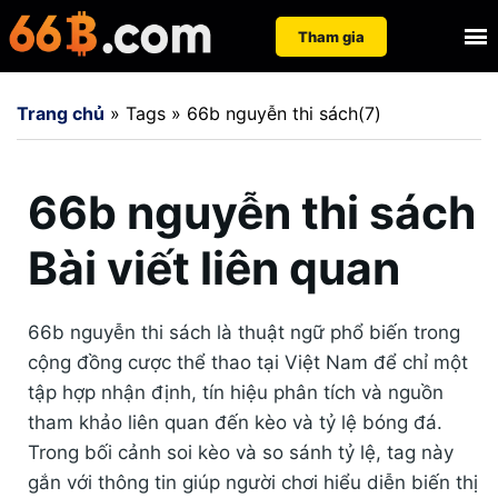
Nhảy
Tìm
Tham gia
đến
kiếm
nội
cho:
Trang chủ
»
Tags
»
66b nguyễn thi sách(7)
dung
66b nguyễn thi sách
Bài viết liên quan
66b nguyễn thi sách là thuật ngữ phổ biến trong
cộng đồng cược thể thao tại Việt Nam để chỉ một
tập hợp nhận định, tín hiệu phân tích và nguồn
tham khảo liên quan đến kèo và tỷ lệ bóng đá.
Trong bối cảnh soi kèo và so sánh tỷ lệ, tag này
gắn với thông tin giúp người chơi hiểu diễn biến thị