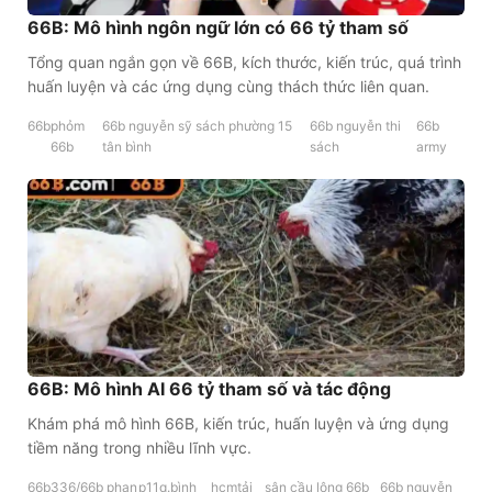
66B: Mô hình ngôn ngữ lớn có 66 tỷ tham số
Tổng quan ngắn gọn về 66B, kích thước, kiến trúc, quá trình
huấn luyện và các ứng dụng cùng thách thức liên quan.
66b
phỏm
66b nguyễn sỹ sách phường 15
66b nguyễn thi
66b
66b
tân bình
sách
army
66B: Mô hình AI 66 tỷ tham số và tác động
Khám phá mô hình 66B, kiến trúc, huấn luyện và ứng dụng
tiềm năng trong nhiều lĩnh vực.
66b
336/66b phan
p11
q.bình
hcm
tải
sân cầu lông 66b
66b nguyễn