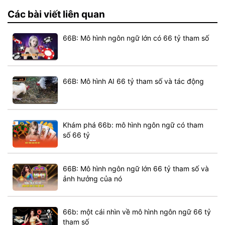
Các bài viết liên quan
66B: Mô hình ngôn ngữ lớn có 66 tỷ tham số
66B: Mô hình AI 66 tỷ tham số và tác động
Khám phá 66b: mô hình ngôn ngữ có tham
số 66 tỷ
66B: Mô hình ngôn ngữ lớn 66 tỷ tham số và
ảnh hưởng của nó
66b: một cái nhìn về mô hình ngôn ngữ 66 tỷ
tham số