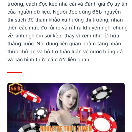
trường, cách đọc kèo nhà cái và đánh giá độ uy tín
của nguồn dữ liệu. Người đọc dùng 66b nguyễn
thi sách để tham khảo xu hướng thị trường, nhận
diện các mức độ rủi ro và rút ra khuyến nghị chung
về kinh nghiệm soi kèo, thay vì xem như lời hứa
thắng cuộc. Nội dung liên quan nhằm tăng nhận
thức chủ đề và hỗ trợ thảo luận về cược bóng đá
và các hình thức cá cược liên quan.