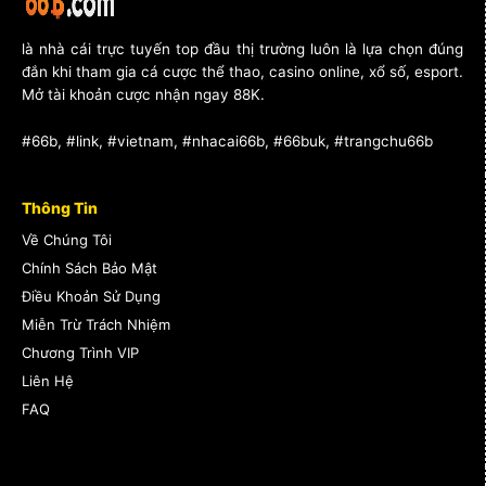
là nhà cái trực tuyến top đầu thị trường luôn là lựa chọn đúng
đắn khi tham gia cá cược thể thao, casino online, xổ số, esport.
Mở tài khoản cược nhận ngay 88K.
#66b, #link, #vietnam, #nhacai66b, #66buk, #trangchu66b
Thông Tin
Về Chúng Tôi
Chính Sách Bảo Mật
Điều Khoản Sử Dụng
Miễn Trừ Trách Nhiệm
Chương Trình VIP
Liên Hệ
FAQ