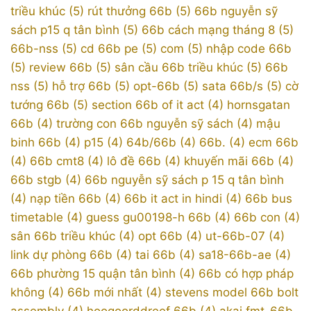
triều khúc (5)
rút thưởng 66b (5)
66b nguyễn sỹ
sách p15 q tân bình (5)
66b cách mạng tháng 8 (5)
66b-nss (5)
cd 66b pe (5)
com (5)
nhập code 66b
(5)
review 66b (5)
sân cầu 66b triều khúc (5)
66b
nss (5)
hỗ trợ 66b (5)
opt-66b (5)
sata 66b/s (5)
cờ
tướng 66b (5)
section 66b of it act (4)
hornsgatan
66b (4)
trường con 66b nguyễn sỹ sách (4)
mậu
binh 66b (4)
p15 (4)
64b/66b (4)
66b. (4)
ecm 66b
(4)
66b cmt8 (4)
lô đề 66b (4)
khuyến mãi 66b (4)
66b stgb (4)
66b nguyễn sỹ sách p 15 q tân bình
(4)
nạp tiền 66b (4)
66b it act in hindi (4)
66b bus
timetable (4)
guess gu00198-h 66b (4)
66b con (4)
sân 66b triều khúc (4)
opt 66b (4)
ut-66b-07 (4)
link dự phòng 66b (4)
tai 66b (4)
sa18-66b-ae (4)
66b phường 15 quận tân bình (4)
66b có hợp pháp
không (4)
66b mới nhất (4)
stevens model 66b bolt