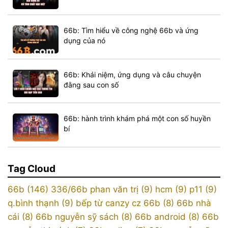
66b: Tìm hiểu về công nghệ 66b và ứng
dụng của nó
66b: Khái niệm, ứng dụng và câu chuyện
đằng sau con số
66b: hành trình khám phá một con số huyền
bí
Tag Cloud
66b (146)
336/66b phan văn trị (9)
hcm (9)
p11 (9)
q.bình thạnh (9)
bếp từ canzy cz 66b (8)
66b nhà
cái (8)
66b nguyễn sỹ sách (8)
66b android (8)
66b