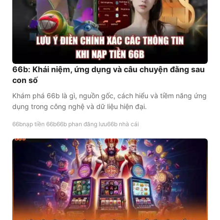
66b: Khái niệm, ứng dụng và câu chuyện đằng sau
con số
Khám phá 66b là gì, nguồn gốc, cách hiểu và tiềm năng ứng
dụng trong công nghệ và dữ liệu hiện đại.
66b
nạp tiền 66b
66b phan đăng lưu
66b nhà cái