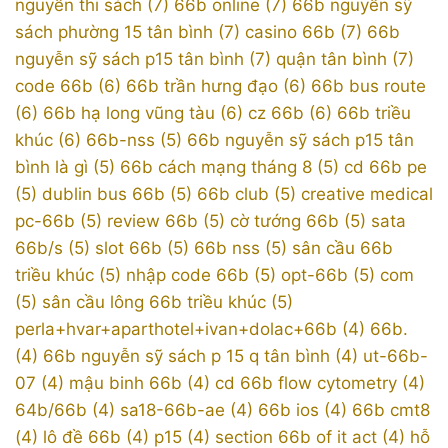
nguyễn thi sách (7)
66b online (7)
66b nguyễn sỹ
sách phường 15 tân bình (7)
casino 66b (7)
66b
nguyễn sỹ sách p15 tân bình (7)
quận tân bình (7)
code 66b (6)
66b trần hưng đạo (6)
66b bus route
(6)
66b hạ long vũng tàu (6)
cz 66b (6)
66b triều
khúc (6)
66b-nss (5)
66b nguyễn sỹ sách p15 tân
bình là gì (5)
66b cách mạng tháng 8 (5)
cd 66b pe
(5)
dublin bus 66b (5)
66b club (5)
creative medical
pc-66b (5)
review 66b (5)
cờ tướng 66b (5)
sata
66b/s (5)
slot 66b (5)
66b nss (5)
sân cầu 66b
triều khúc (5)
nhập code 66b (5)
opt-66b (5)
com
(5)
sân cầu lông 66b triều khúc (5)
perla+hvar+aparthotel+ivan+dolac+66b (4)
66b.
(4)
66b nguyễn sỹ sách p 15 q tân bình (4)
ut-66b-
07 (4)
mậu binh 66b (4)
cd 66b flow cytometry (4)
64b/66b (4)
sa18-66b-ae (4)
66b ios (4)
66b cmt8
(4)
lô đề 66b (4)
p15 (4)
section 66b of it act (4)
hỗ