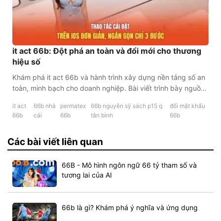
it act 66b: Đột phá an toàn và đổi mới cho thương
hiệu số
Khám phá it act 66b và hành trình xây dựng nền tảng số an
toàn, minh bạch cho doanh nghiệp. Bài viết trình bày nguồn
gốc, sản phẩm và phản hồi cộng đồng, đồng thời nêu ví dụ
it act
66b nhà
permatex
66b nguyễn sỹ sách p15 q
đổi mật khẩu
66b nhà cái cùng[...]
66b
cái
66b
tân bình
66b
Các bài viết liên quan
66B - Mô hình ngôn ngữ 66 tỷ tham số và
tương lai của AI
66b là gì? Khám phá ý nghĩa và ứng dụng