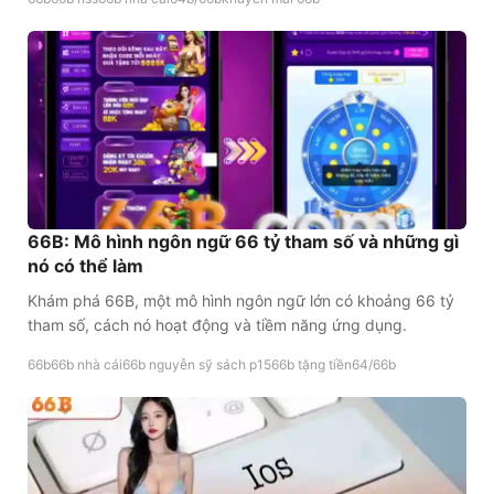
66B: Mô hình ngôn ngữ 66 tỷ tham số và những gì
nó có thể làm
Khám phá 66B, một mô hình ngôn ngữ lớn có khoảng 66 tỷ
tham số, cách nó hoạt động và tiềm năng ứng dụng.
66b
66b nhà cái
66b nguyễn sỹ sách p15
66b tặng tiền
64/66b