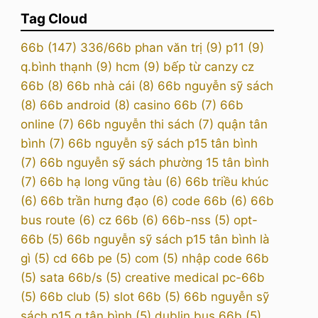
Tag Cloud
66b (147)
336/66b phan văn trị (9)
p11 (9)
q.bình thạnh (9)
hcm (9)
bếp từ canzy cz
66b (8)
66b nhà cái (8)
66b nguyễn sỹ sách
(8)
66b android (8)
casino 66b (7)
66b
online (7)
66b nguyễn thi sách (7)
quận tân
bình (7)
66b nguyễn sỹ sách p15 tân bình
(7)
66b nguyễn sỹ sách phường 15 tân bình
(7)
66b hạ long vũng tàu (6)
66b triều khúc
(6)
66b trần hưng đạo (6)
code 66b (6)
66b
bus route (6)
cz 66b (6)
66b-nss (5)
opt-
66b (5)
66b nguyễn sỹ sách p15 tân bình là
gì (5)
cd 66b pe (5)
com (5)
nhập code 66b
(5)
sata 66b/s (5)
creative medical pc-66b
(5)
66b club (5)
slot 66b (5)
66b nguyễn sỹ
sách p15 q tân bình (5)
dublin bus 66b (5)