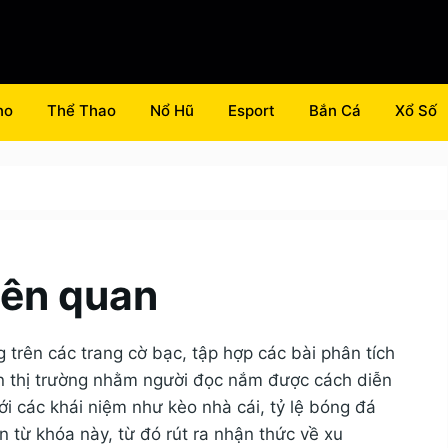
no
Thể Thao
Nổ Hũ
Esport
Bắn Cá
Xổ Số
liên quan
g trên các trang cờ bạc, tập hợp các bài phân tích
in thị trường nhằm người đọc nắm được cách diễn
ới các khái niệm như kèo nhà cái, tỷ lệ bóng đá
n từ khóa này, từ đó rút ra nhận thức về xu