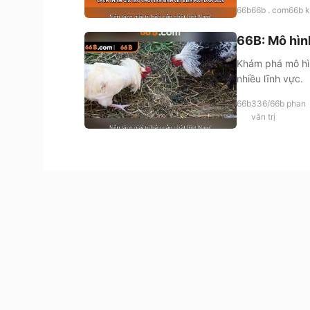
66b
66b . com
66b 
66B: Mô hìn
Khám phá mô hìn
nhiều lĩnh vực.
66b
336/66b phan
văn trị