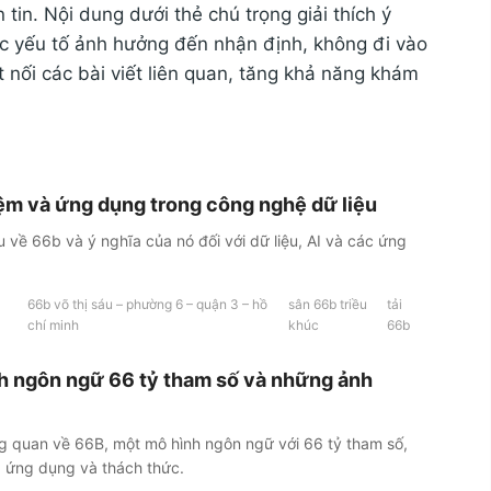
tin. Nội dung dưới thẻ chú trọng giải thích ý
các yếu tố ảnh hưởng đến nhận định, không đi vào
 nối các bài viết liên quan, tăng khả năng khám
.
iệm và ứng dụng trong công nghệ dữ liệu
iệu về 66b và ý nghĩa của nó đối với dữ liệu, AI và các ứng
66b võ thị sáu – phường 6 – quận 3 – hồ
sân 66b triều
tải
chí minh
khúc
66b
h ngôn ngữ 66 tỷ tham số và những ảnh
ng quan về 66B, một mô hình ngôn ngữ với 66 tỷ tham số,
 ứng dụng và thách thức.