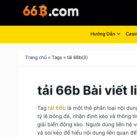
Nhảy
Tìm
đến
kiếm
nội
cho:
dung
Hướng Dẫn
Casi
Trang chủ
»
Tags
»
tải 66b(3)
tải 66b Bài viết 
Tag
tải 66b
là một thẻ phân loại nội dun
tỷ lệ bóng đá, nhận định kèo và thông t
giải biến động kèo. Người dùng liên hệ v
và soi kèo để hiểu nội dung liên quan đế