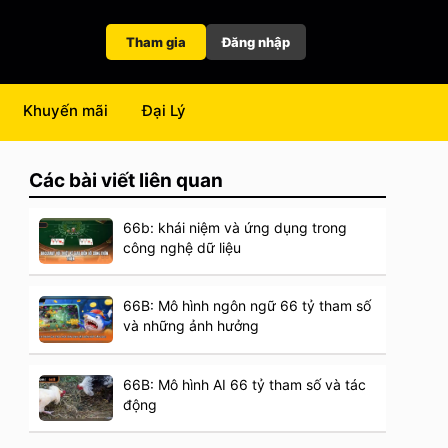
Tham gia
Đăng nhập
Khuyến mãi
Đại Lý
Các bài viết liên quan
66b: khái niệm và ứng dụng trong
công nghệ dữ liệu
66B: Mô hình ngôn ngữ 66 tỷ tham số
và những ảnh hưởng
66B: Mô hình AI 66 tỷ tham số và tác
động