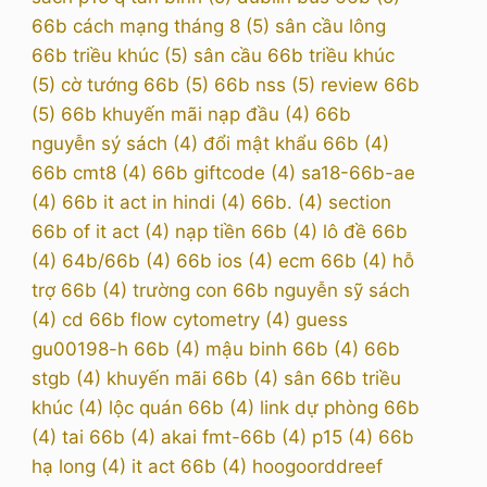
66b cách mạng tháng 8 (5)
sân cầu lông
66b triều khúc (5)
sân cầu 66b triều khúc
(5)
cờ tướng 66b (5)
66b nss (5)
review 66b
(5)
66b khuyến mãi nạp đầu (4)
66b
nguyễn sý sách (4)
đổi mật khẩu 66b (4)
66b cmt8 (4)
66b giftcode (4)
sa18-66b-ae
(4)
66b it act in hindi (4)
66b. (4)
section
66b of it act (4)
nạp tiền 66b (4)
lô đề 66b
(4)
64b/66b (4)
66b ios (4)
ecm 66b (4)
hỗ
trợ 66b (4)
trường con 66b nguyễn sỹ sách
(4)
cd 66b flow cytometry (4)
guess
gu00198-h 66b (4)
mậu binh 66b (4)
66b
stgb (4)
khuyến mãi 66b (4)
sân 66b triều
khúc (4)
lộc quán 66b (4)
link dự phòng 66b
(4)
tai 66b (4)
akai fmt-66b (4)
p15 (4)
66b
hạ long (4)
it act 66b (4)
hoogoorddreef