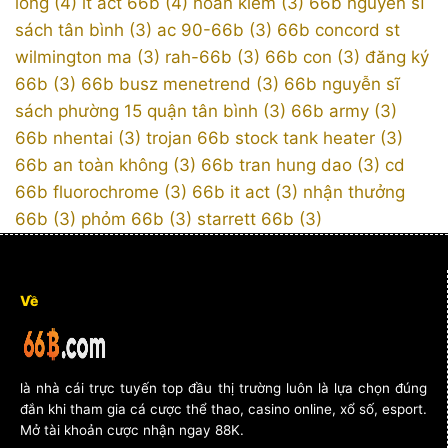
long (4)
it act 66b (4)
hoàn kiếm (3)
66b nguyễn sĩ
sách tân bình (3)
ac 90-66b (3)
66b concord st
wilmington ma (3)
rah-66b (3)
66b con (3)
đăng ký
66b (3)
66b busz menetrend (3)
66b nguyễn sĩ
sách phường 15 quận tân bình (3)
66b army (3)
66b nhentai (3)
trojan 66b stock tank heater (3)
66b an toàn không (3)
66b tran hung dao (3)
cd
66b fluorochrome (3)
66b it act (3)
nhận thưởng
66b (3)
phỏm 66b (3)
starrett 66b (3)
Về
là nhà cái trực tuyến top đầu thị trường luôn là lựa chọn đúng
đắn khi tham gia cá cược thể thao, casino online, xổ số, esport.
Mở tài khoản cược nhận ngay 88K.