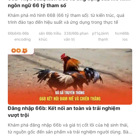
ngôn ngữ 66 tỷ tham số
Khám phá mô hình 66B (66 tỷ tham số): từ kiến trúc, quá
trình đào tạo đến hiệu suất và ứng dụng trong thực tế
66b
64b 66b
sân 66b triều
336/66b phan
p11
q.bình
hcm
66b
encoding
khúc
văn trị
thạnh
ios
Đăng nhập 66b: Kết nối an toàn và trải nghiệm
vượt trội
Khám phá đăng nhập 66b và giá trị cốt lõi của hệ sinh thái,
từ nguồn gốc đến sản phẩm và trải nghiệm người dùng. Bài
viết đề cập đến 66b hoàng diệu 2 thủ đức tphcm và