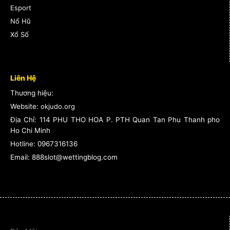
Esport
Nổ Hũ
Xổ Số
Liên Hệ
Thương hiệu:
Website:
okjudo.org
Địa Chỉ:
114 PHU THO HOA P. PTH Quan Tan Phu Thanh pho
Ho Chi Minh
Hotline:
0967316136
Email: 888slot@wettingblog.com