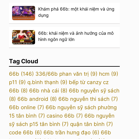
Khám phá 66b: một khái niệm và ứng
dụng
66b: khái niệm và ảnh hưởng của mô
hình ngôn ngữ lớn
Tag Cloud
66b (146)
336/66b phan văn trị (9)
hcm (9)
p11 (9)
q.bình thạnh (9)
bếp từ canzy cz
66b (8)
66b nhà cái (8)
66b nguyễn sỹ sách
(8)
66b android (8)
66b nguyễn thi sách (7)
66b online (7)
66b nguyễn sỹ sách phường
15 tân bình (7)
casino 66b (7)
66b nguyễn
sỹ sách p15 tân bình (7)
quận tân bình (7)
code 66b (6)
66b trần hưng đạo (6)
66b