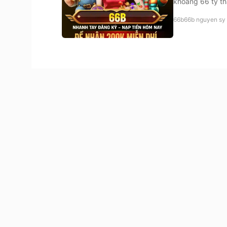
khoảng 66 tỷ t
66b
66b nguyen sy 