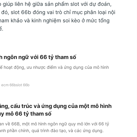
o giúp liên hệ giữa sản phẩm slot với dự đoán,
 đó, slot 66b đóng vai trò chỉ mục phân loại nội
tham khảo và kinh nghiệm soi kèo ở mức tổng
ể.
h ngôn ngữ với 66 tỷ tham số
ế hoạt động, ưu nhược điểm và ứng dụng của mô hình
 ecm 66b
slot 66b
ăng, cấu trúc và ứng dụng của một mô hình
y mô 66 tỷ tham số
uan về 66B, một mô hình ngôn ngữ quy mô lớn với 66 tỷ
ành phần chính, quá trình đào tạo, và các ứng dụng.