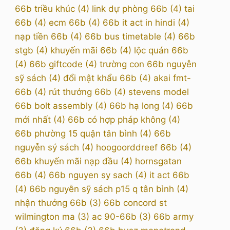
66b triều khúc (4)
link dự phòng 66b (4)
tai
66b (4)
ecm 66b (4)
66b it act in hindi (4)
nạp tiền 66b (4)
66b bus timetable (4)
66b
stgb (4)
khuyến mãi 66b (4)
lộc quán 66b
(4)
66b giftcode (4)
trường con 66b nguyễn
sỹ sách (4)
đổi mật khẩu 66b (4)
akai fmt-
66b (4)
rút thưởng 66b (4)
stevens model
66b bolt assembly (4)
66b hạ long (4)
66b
mới nhất (4)
66b có hợp pháp không (4)
66b phường 15 quận tân bình (4)
66b
nguyễn sý sách (4)
hoogoorddreef 66b (4)
66b khuyến mãi nạp đầu (4)
hornsgatan
66b (4)
66b nguyen sy sach (4)
it act 66b
(4)
66b nguyễn sỹ sách p15 q tân bình (4)
nhận thưởng 66b (3)
66b concord st
wilmington ma (3)
ac 90-66b (3)
66b army