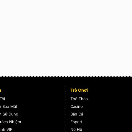
n
Trò Chơi
Tôi
Thể Thao
h Bảo Mật
Casino
n Sử Dụng
Bắn Cá
Trách Nhiệm
Esport
ình VIP
Nổ Hũ