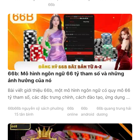
66b
66b: Mô hình ngôn ngữ 66 tỷ tham số và những
ảnh hưởng của nó
Bài viết giới thiệu 66b, một mô hình ngôn ngữ có quy mô 66
tỷ tham số, các đặc trưng chính, cách đào tạo, ứng dụng và
thách thức.
66b
66b nguyễn sỹ sách phường
66b
66b
66b quang trung hải
15 tân bình
online
android
dương