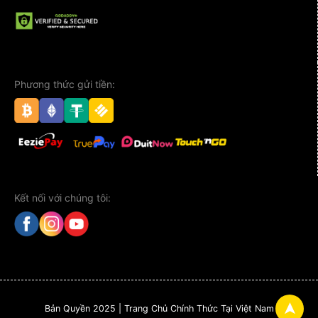
Phương thức gửi tiền:
Kết nối với chúng tôi:
➤
Bản Quyền 2025 | Trang Chủ Chính Thức Tại Việt Nam