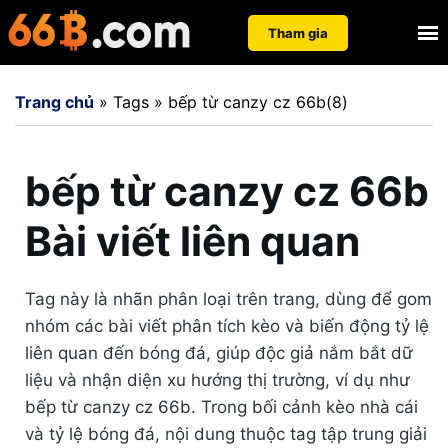
Nhảy
Tìm
Tham gia
đến
kiếm
nội
cho:
Trang chủ
»
Tags
»
bếp từ canzy cz 66b(8)
dung
bếp từ canzy cz 66b
Bài viết liên quan
Tag này là nhãn phân loại trên trang, dùng để gom
nhóm các bài viết phân tích kèo và biến động tỷ lệ
liên quan đến bóng đá, giúp độc giả nắm bắt dữ
liệu và nhận diện xu hướng thị trường, ví dụ như
bếp từ canzy cz 66b. Trong bối cảnh kèo nhà cái
và tỷ lệ bóng đá, nội dung thuộc tag tập trung giải