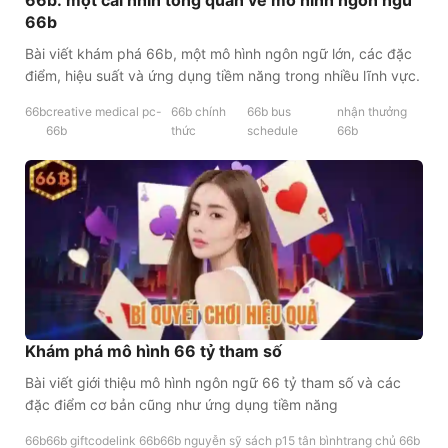
66b
Bài viết khám phá 66b, một mô hình ngôn ngữ lớn, các đặc
điểm, hiệu suất và ứng dụng tiềm năng trong nhiều lĩnh vực.
66b
creative medical pc-
66b chính
66b bus
nhận thưởng
66b
thức
schedule
66b
Khám phá mô hình 66 tỷ tham số
Bài viết giới thiệu mô hình ngôn ngữ 66 tỷ tham số và các
đặc điểm cơ bản cũng như ứng dụng tiềm năng
66b
66b giftcode
link 66b
66b nguyễn sỹ sách p15 tân bình
trang chủ 66b