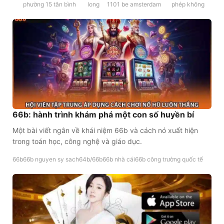
phường 15 tân bình
long
1101 be amsterdam
phép không
66b: hành trình khám phá một con số huyền bí
Một bài viết ngắn về khái niệm 66b và cách nó xuất hiện
trong toán học, công nghệ và giáo dục.
66b
66b nguyen sy sach
64b/66b
66b nhà cái
66b công trường quốc tế