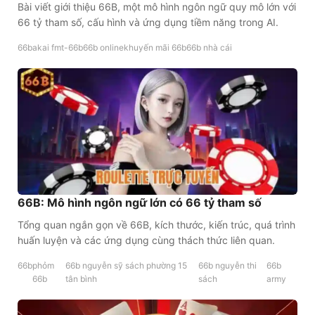
Bài viết giới thiệu 66B, một mô hình ngôn ngữ quy mô lớn với
66 tỷ tham số, cấu hình và ứng dụng tiềm năng trong AI.
66b
akai fmt-66b
66b online
khuyến mãi 66b
66b nhà cái
66B: Mô hình ngôn ngữ lớn có 66 tỷ tham số
Tổng quan ngắn gọn về 66B, kích thước, kiến trúc, quá trình
huấn luyện và các ứng dụng cùng thách thức liên quan.
66b
phỏm
66b nguyễn sỹ sách phường 15
66b nguyễn thi
66b
66b
tân bình
sách
army