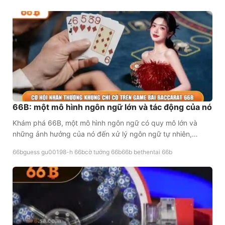
66B: một mô hình ngôn ngữ lớn và tác động của nó
Khám phá 66B, một mô hình ngôn ngữ có quy mô lớn và
những ảnh hưởng của nó đến xử lý ngôn ngữ tự nhiên,
doanh nghiệp và xã hội.
66b
guess gu00198-h 66b
cờ tướng 66b
66b bet
hentai 66b