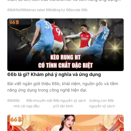
rộng rãi.
66b
64b/66b
binas tabel 66b
đăng ký 66b
code 66b
66b là gì? Khám phá ý nghĩa và ứng dụng
Bài viết ngắn giới thiệu 66b, khái niệm, nguồn gốc và tiềm
năng ứng dụng trong công nghệ hiện đại.
66b
66b
66b khuyến mãi
66b nguyễn sỹ sách
trường con 66b
nhà cái
nạp đầu
p15 tân bình
nguyễn sỹ sách