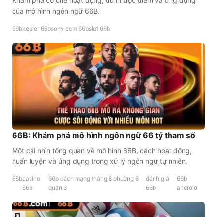
Khám phá cơ chế hoạt động, ưu nhược điểm và ứng dụng
của mô hình ngôn ngữ 66B.
66b
kepler 66b
sony ecm 66b
slot 66b
66B: Khám phá mô hình ngôn ngữ 66 tỷ tham số
Một cái nhìn tổng quan về mô hình 66B, cách hoạt động,
huấn luyện và ứng dụng trong xử lý ngôn ngữ tự nhiên.
66b
casino
66b cách mạng tháng 8 phường 6
đánh giá
66b
66b
quận 3
66b
android