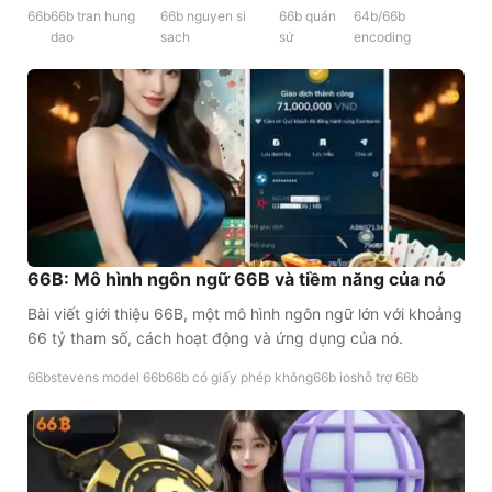
66b
66b tran hung
66b nguyen si
66b quán
64b/66b
dao
sach
sứ
encoding
66B: Mô hình ngôn ngữ 66B và tiềm năng của nó
Bài viết giới thiệu 66B, một mô hình ngôn ngữ lớn với khoảng
66 tỷ tham số, cách hoạt động và ứng dụng của nó.
66b
stevens model 66b
66b có giấy phép không
66b ios
hỗ trợ 66b