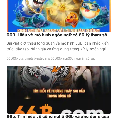
66B: Hiểu về mô hình ngôn ngữ có 66 tỷ tham số
Bài viết giới thiệu tổng quan về mô hình 66B, cân nhắc kiến
trúc, đào tạo, đánh giá và ứng dụng trong xử lý ngôn ngữ tự
nhiên.
66b
66b bus timetable
stevens 66b
66b app
66b nguyễn sỹ sách
66b: Tìm hiểu về công nghệ 66b và ứng dụng của