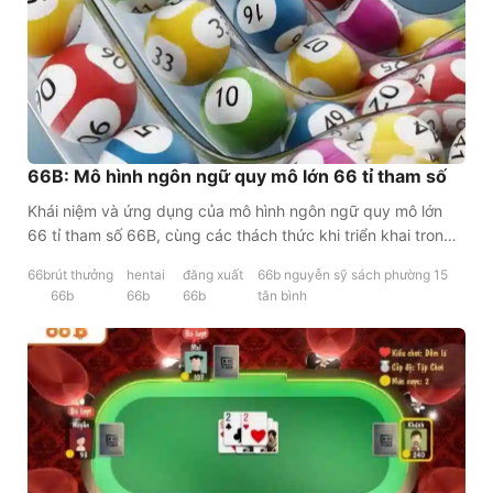
66B: Mô hình ngôn ngữ quy mô lớn 66 tỉ tham số
Khái niệm và ứng dụng của mô hình ngôn ngữ quy mô lớn
66 tỉ tham số 66B, cùng các thách thức khi triển khai trong
thực tế.
66b
rút thưởng
hentai
đăng xuất
66b nguyễn sỹ sách phường 15
66b
66b
66b
tân bình