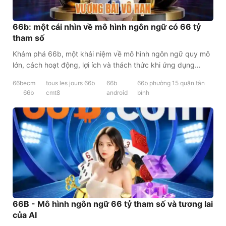
66b: một cái nhìn về mô hình ngôn ngữ có 66 tỷ
tham số
Khám phá 66b, một khái niệm về mô hình ngôn ngữ quy mô
lớn, cách hoạt động, lợi ích và thách thức khi ứng dụng
trong AI.
66b
ecm
tous les jours 66b
66b
66b phường 15 quận tân
66b
cmt8
android
bình
66B - Mô hình ngôn ngữ 66 tỷ tham số và tương lai
của AI