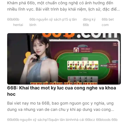
Khám phá 66b, một chuẩn công nghệ có ảnh hưởng đến
nhiều lĩnh vực. Bài viết trình bày khái niệm, lịch sử, đặc điểm
kỹ thuật và các ứng dụng thực tế.
66b
66b
66b nguyễn sỹ sách p15 q tân
đăng ký
66b bet
hentai
bình
66b
com
66B: Khai thac mot ky luc cua cong nghe va khoa
hoc
Bai viet nay mo ta 66B, bao gom nguon goc y nghia, ung
dung va nhung van de can chu y khi ap dung vao cong
nghe hien dai.
66b
66b nguyễn sỹ sách
p15
quận tân bình
nhà cái 66b
cz 66b
loods 66b