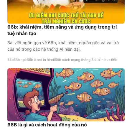
66b: khái niệm, tiềm năng và ứng dụng trong trí
tuệ nhân tạo
Bài viết ngắn gọn về 66b, khái niệm, nguồn gốc và vai trò
của nó trong các hệ thống AI hiện đại.
66b
66b apk
66b it act in hindi
66b cách mạng tháng 8
dublin bus 66b
66B là gì và cách hoạt động của nó