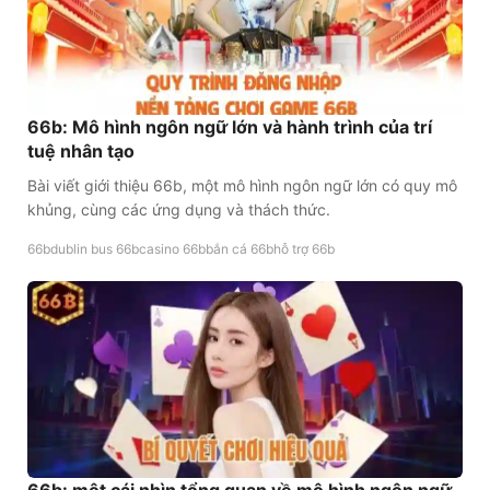
66b: Mô hình ngôn ngữ lớn và hành trình của trí
tuệ nhân tạo
Bài viết giới thiệu 66b, một mô hình ngôn ngữ lớn có quy mô
khủng, cùng các ứng dụng và thách thức.
66b
dublin bus 66b
casino 66b
bắn cá 66b
hỗ trợ 66b
66b: một cái nhìn tổng quan về mô hình ngôn ngữ