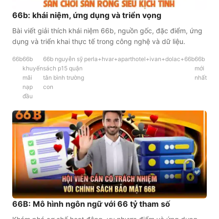
66b: khái niệm, ứng dụng và triển vọng
Bài viết giải thích khái niệm 66b, nguồn gốc, đặc điểm, ứng
dụng và triển khai thực tế trong công nghệ và dữ liệu.
66b
66b
66b nguyễn sỹ
perla+hvar+aparthotel+ivan+dolac+66b
66b
khuyến
sách p15 quận
mới
mãi
tân bình trường
nhất
nạp
con
đầu
66B: Mô hình ngôn ngữ với 66 tỷ tham số