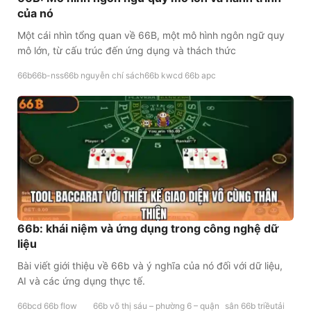
của nó
Một cái nhìn tổng quan về 66B, một mô hình ngôn ngữ quy
mô lớn, từ cấu trúc đến ứng dụng và thách thức
66b
66b-nss
66b nguyễn chí sách
66b kw
cd 66b apc
66b: khái niệm và ứng dụng trong công nghệ dữ
liệu
Bài viết giới thiệu về 66b và ý nghĩa của nó đối với dữ liệu,
AI và các ứng dụng thực tế.
66b
cd 66b flow
66b võ thị sáu – phường 6 – quận
sân 66b triều
tải