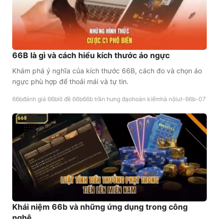
66B là gì và cách hiểu kích thước áo ngực
Khám phá ý nghĩa của kích thước 66B, cách đo và chọn áo
ngực phù hợp để thoải mái và tự tin.
66b
đánh giá 66b
lô đề 66b
66b trần hưng đạo
hoàn kiếm
hà nội
ut-66b-07
Khái niệm 66b và những ứng dụng trong công
nghệ