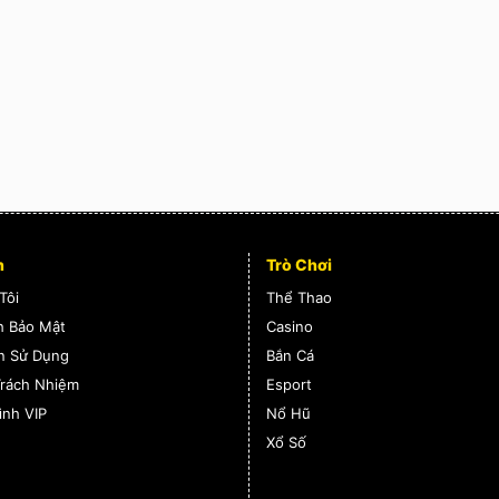
n
Trò Chơi
Tôi
Thể Thao
h Bảo Mật
Casino
n Sử Dụng
Bắn Cá
Trách Nhiệm
Esport
ình VIP
Nổ Hũ
Xổ Số