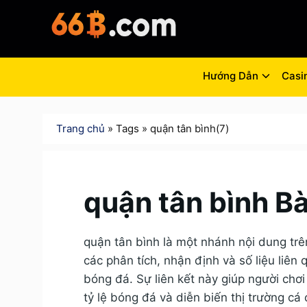
Nhảy
Tìm
đến
kiếm
nội
cho:
dung
Hướng Dẫn
Casi
Trang chủ
»
Tags
»
quận tân bình(7)
quận tân bình Bà
quận tân bình là một nhánh nội dung trê
các phân tích, nhận định và số liệu liên
bóng đá. Sự liên kết này giúp người chơi
tỷ lệ bóng đá và diễn biến thị trường cá