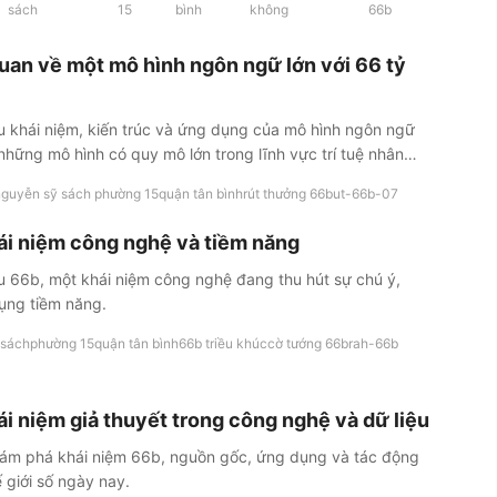
sách
15
bình
không
66b
uan về một mô hình ngôn ngữ lớn với 66 tỷ
iệu khái niệm, kiến trúc và ứng dụng của mô hình ngôn ngữ
những mô hình có quy mô lớn trong lĩnh vực trí tuệ nhân
nguyễn sỹ sách phường 15
quận tân bình
rút thưởng 66b
ut-66b-07
ái niệm công nghệ và tiềm năng
iệu 66b, một khái niệm công nghệ đang thu hút sự chú ý,
ụng tiềm năng.
 sách
phường 15
quận tân bình
66b triều khúc
cờ tướng 66b
rah-66b
i niệm giả thuyết trong công nghệ và dữ liệu
hám phá khái niệm 66b, nguồn gốc, ứng dụng và tác động
 giới số ngày nay.