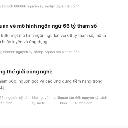
giao dịch 66b
66b nguyễn sỹ sách
p15
quận tân bình
uan về mô hình ngôn ngữ 66 tỷ tham số
ề 66B, một mô hình ngôn ngữ lớn với 66 tỷ tham số, mô tả
ệu huấn luyện và ứng dụng.
g tiền
66b nguyễn sỹ sách
p15
quận tân bình
tai 66b
ong thế giới công nghệ
niệm 66b, nguồn gốc và các ứng dụng tiềm năng trong
đại.
66b nguyễn sỹ sách
66b nguyễn
p15
quận tân
66b nguyễn sỹ sách
tân bình
sỹ sách
bình
trường con