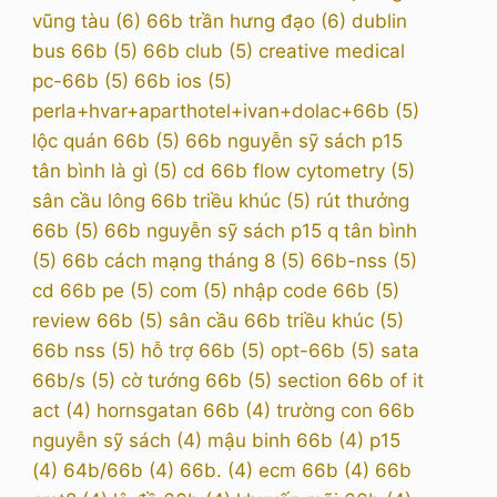
vũng tàu (6)
66b trần hưng đạo (6)
dublin
bus 66b (5)
66b club (5)
creative medical
pc-66b (5)
66b ios (5)
perla+hvar+aparthotel+ivan+dolac+66b (5)
lộc quán 66b (5)
66b nguyễn sỹ sách p15
tân bình là gì (5)
cd 66b flow cytometry (5)
sân cầu lông 66b triều khúc (5)
rút thưởng
66b (5)
66b nguyễn sỹ sách p15 q tân bình
(5)
66b cách mạng tháng 8 (5)
66b-nss (5)
cd 66b pe (5)
com (5)
nhập code 66b (5)
review 66b (5)
sân cầu 66b triều khúc (5)
66b nss (5)
hỗ trợ 66b (5)
opt-66b (5)
sata
66b/s (5)
cờ tướng 66b (5)
section 66b of it
act (4)
hornsgatan 66b (4)
trường con 66b
nguyễn sỹ sách (4)
mậu binh 66b (4)
p15
(4)
64b/66b (4)
66b. (4)
ecm 66b (4)
66b