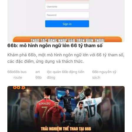
66b: mô hình ngôn ngữ lớn 66 tỷ tham số
Khám phá 66b, một mô hình ngôn ngữ lớn với 66 tỷ tham số,
các đặc điểm, ứng dụng và thách thức.
66b
66b bus
art
lộc quán 66b đặng tiến
66b nguyễn sỹ
route
66b
đông
sách