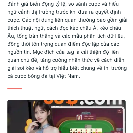
đánh giá biến động tỷ lệ, so sánh cược và hiểu
ngữ cảnh thị trường trước khi đưa ra quyết định
cược. Các nội dung liên quan thường bao gồm giải
thích thuật ngữ, cách đọc kèo châu Á, kèo châu
Âu, tổng bàn thắng và các mẫu phân tích dữ liệu,
đồng thời tôn trọng quan điểm độc lập của các
nguồn tin. Mục đích của tag là cải thiện độ liên
quan chủ đề, tăng cường nhận thức về cách diễn
giải soi kèo và hỗ trợ hiểu biết chung về thị trường
cá cược bóng đá tại Việt Nam.