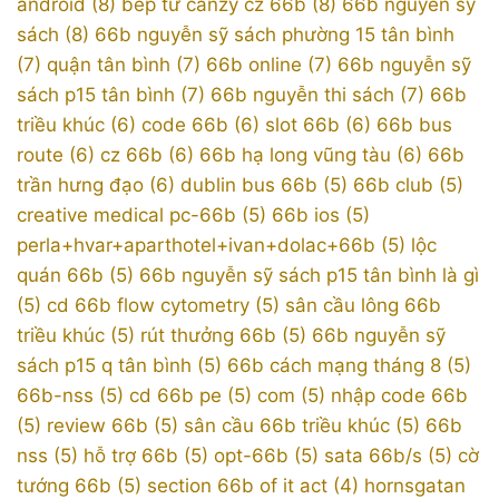
android (8)
bếp từ canzy cz 66b (8)
66b nguyễn sỹ
sách (8)
66b nguyễn sỹ sách phường 15 tân bình
(7)
quận tân bình (7)
66b online (7)
66b nguyễn sỹ
sách p15 tân bình (7)
66b nguyễn thi sách (7)
66b
triều khúc (6)
code 66b (6)
slot 66b (6)
66b bus
route (6)
cz 66b (6)
66b hạ long vũng tàu (6)
66b
trần hưng đạo (6)
dublin bus 66b (5)
66b club (5)
creative medical pc-66b (5)
66b ios (5)
perla+hvar+aparthotel+ivan+dolac+66b (5)
lộc
quán 66b (5)
66b nguyễn sỹ sách p15 tân bình là gì
(5)
cd 66b flow cytometry (5)
sân cầu lông 66b
triều khúc (5)
rút thưởng 66b (5)
66b nguyễn sỹ
sách p15 q tân bình (5)
66b cách mạng tháng 8 (5)
66b-nss (5)
cd 66b pe (5)
com (5)
nhập code 66b
(5)
review 66b (5)
sân cầu 66b triều khúc (5)
66b
nss (5)
hỗ trợ 66b (5)
opt-66b (5)
sata 66b/s (5)
cờ
tướng 66b (5)
section 66b of it act (4)
hornsgatan