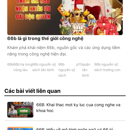
66b là gì trong thế giới công nghệ
Khám phá khái niệm 66b, nguồn gốc và các ứng dụng tiềm
năng trong công nghệ hiện đại.
66b
66b hạ long
66b nguyễn sỹ
66b
p15
quận
66b nguyễn sỹ
vũng tàu
sách tân bình
nguyễn sỹ
tân
sách trường con
sách
bình
Các bài viết liên quan
66B: Khai thac mot ky luc cua cong nghe va
khoa hoc
66B: Hiểu về mô hình ngôn ngữ có 66 tỷ