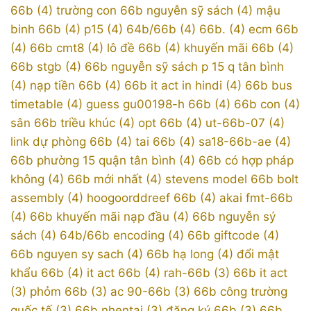
66b (4)
trường con 66b nguyễn sỹ sách (4)
mậu
binh 66b (4)
p15 (4)
64b/66b (4)
66b. (4)
ecm 66b
(4)
66b cmt8 (4)
lô đề 66b (4)
khuyến mãi 66b (4)
66b stgb (4)
66b nguyễn sỹ sách p 15 q tân bình
(4)
nạp tiền 66b (4)
66b it act in hindi (4)
66b bus
timetable (4)
guess gu00198-h 66b (4)
66b con (4)
sân 66b triều khúc (4)
opt 66b (4)
ut-66b-07 (4)
link dự phòng 66b (4)
tai 66b (4)
sa18-66b-ae (4)
66b phường 15 quận tân bình (4)
66b có hợp pháp
không (4)
66b mới nhất (4)
stevens model 66b bolt
assembly (4)
hoogoorddreef 66b (4)
akai fmt-66b
(4)
66b khuyến mãi nạp đầu (4)
66b nguyễn sý
sách (4)
64b/66b encoding (4)
66b giftcode (4)
66b nguyen sy sach (4)
66b hạ long (4)
đổi mật
khẩu 66b (4)
it act 66b (4)
rah-66b (3)
66b it act
(3)
phỏm 66b (3)
ac 90-66b (3)
66b công trường
quốc tế (3)
66b nhentai (3)
đăng ký 66b (3)
66b