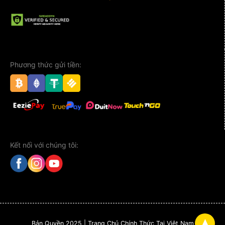
Phương thức gửi tiền:
Kết nối với chúng tôi:
➤
Bản Quyền 2025 | Trang Chủ Chính Thức Tại Việt Nam