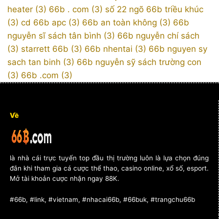
heater (3)
66b . com (3)
số 22 ngõ 66b triều khúc
(3)
cd 66b apc (3)
66b an toàn không (3)
66b
nguyễn sĩ sách tân bình (3)
66b nguyễn chí sách
(3)
starrett 66b (3)
66b nhentai (3)
66b nguyen sy
sach tan binh (3)
66b nguyễn sỹ sách trường con
(3)
66b .com (3)
Về
là nhà cái trực tuyến top đầu thị trường luôn là lựa chọn đúng
đắn khi tham gia cá cược thể thao, casino online, xổ số, esport.
Mở tài khoản cược nhận ngay 88K.
#66b, #link, #vietnam, #nhacai66b, #66buk, #trangchu66b