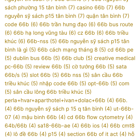
sách phường 15 tân bình (7)
casino 66b (7)
66b
nguyễn sỹ sách p15 tân bình (7)
quận tân bình (7)
code 66b (6)
66b trần hưng đạo (6)
66b bus route
(6)
66b hạ long vũng tàu (6)
cz 66b (6)
66b triều
khúc (6)
66b-nss (5)
66b nguyễn sỹ sách p15 tân
bình là gì (5)
66b cách mạng tháng 8 (5)
cd 66b pe
(5)
dublin bus 66b (5)
66b club (5)
creative medical
pc-66b (5)
review 66b (5)
cờ tướng 66b (5)
sata
66b/s (5)
slot 66b (5)
66b nss (5)
sân cầu 66b
triều khúc (5)
nhập code 66b (5)
opt-66b (5)
com
(5)
sân cầu lông 66b triều khúc (5)
perla+hvar+aparthotel+ivan+dolac+66b (4)
66b.
(4)
66b nguyễn sỹ sách p 15 q tân bình (4)
ut-66b-
07 (4)
mậu binh 66b (4)
cd 66b flow cytometry (4)
64b/66b (4)
sa18-66b-ae (4)
66b ios (4)
66b cmt8
(4)
lô đề 66b (4)
p15 (4)
section 66b of it act (4)
hỗ