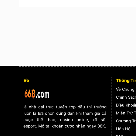
Về
Thông Ti
Về Chúng 
Chính Sác
Điều Khoả
là nhà cái trực tuyến top đầu thị trường
Miễn Trừ 
luôn là lựa chọn đúng đắn khi tham gia cá
cược thể thao, casino online, xổ số,
Chương Tr
esport. Mở tài khoản cược nhận ngay 88K.
Liên Hệ