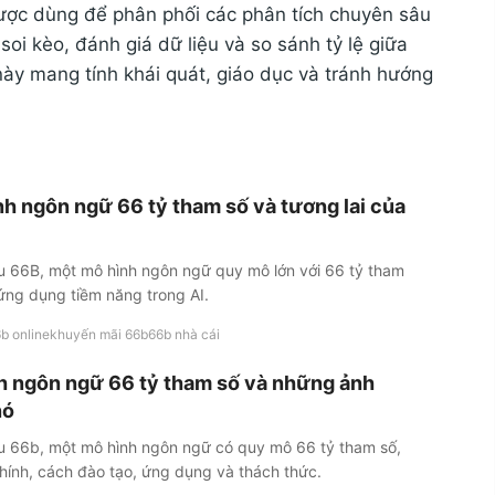
được dùng để phân phối các phân tích chuyên sâu
i kèo, đánh giá dữ liệu và so sánh tỷ lệ giữa
này mang tính khái quát, giáo dục và tránh hướng
nh ngôn ngữ 66 tỷ tham số và tương lai của
hiệu 66B, một mô hình ngôn ngữ quy mô lớn với 66 tỷ tham
 ứng dụng tiềm năng trong AI.
b online
khuyến mãi 66b
66b nhà cái
h ngôn ngữ 66 tỷ tham số và những ảnh
nó
hiệu 66b, một mô hình ngôn ngữ có quy mô 66 tỷ tham số,
hính, cách đào tạo, ứng dụng và thách thức.