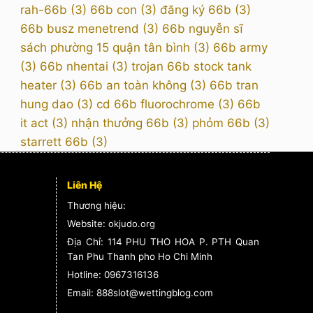
rah-66b (3)
66b con (3)
đăng ký 66b (3)
66b busz menetrend (3)
66b nguyễn sĩ
sách phường 15 quận tân bình (3)
66b army
(3)
66b nhentai (3)
trojan 66b stock tank
heater (3)
66b an toàn không (3)
66b tran
hung dao (3)
cd 66b fluorochrome (3)
66b
it act (3)
nhận thưởng 66b (3)
phỏm 66b (3)
starrett 66b (3)
Liên Hệ
Thương hiệu:
Website:
okjudo.org
Địa Chỉ:
114 PHU THO HOA P. PTH Quan
Tan Phu Thanh pho Ho Chi Minh
Hotline:
0967316136
Email: 888slot@wettingblog.com