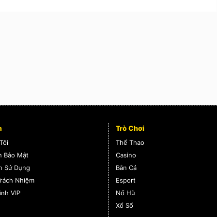
n
Trò Chơi
Tôi
Thể Thao
h Bảo Mật
Casino
n Sử Dụng
Bắn Cá
Trách Nhiệm
Esport
ình VIP
Nổ Hũ
Xổ Số