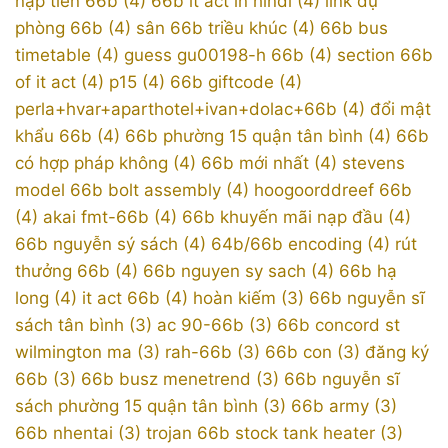
nạp tiền 66b (4)
66b it act in hindi (4)
link dự
phòng 66b (4)
sân 66b triều khúc (4)
66b bus
timetable (4)
guess gu00198-h 66b (4)
section 66b
of it act (4)
p15 (4)
66b giftcode (4)
perla+hvar+aparthotel+ivan+dolac+66b (4)
đổi mật
khẩu 66b (4)
66b phường 15 quận tân bình (4)
66b
có hợp pháp không (4)
66b mới nhất (4)
stevens
model 66b bolt assembly (4)
hoogoorddreef 66b
(4)
akai fmt-66b (4)
66b khuyến mãi nạp đầu (4)
66b nguyễn sý sách (4)
64b/66b encoding (4)
rút
thưởng 66b (4)
66b nguyen sy sach (4)
66b hạ
long (4)
it act 66b (4)
hoàn kiếm (3)
66b nguyễn sĩ
sách tân bình (3)
ac 90-66b (3)
66b concord st
wilmington ma (3)
rah-66b (3)
66b con (3)
đăng ký
66b (3)
66b busz menetrend (3)
66b nguyễn sĩ
sách phường 15 quận tân bình (3)
66b army (3)
66b nhentai (3)
trojan 66b stock tank heater (3)