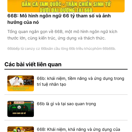
66B: Mô hình ngôn ngữ 66 tỷ tham số và ảnh
hưởng của nó
Tổng quan ngắn gọn về 66B, một mô hình ngôn ngữ kích
thước lớn, cùng kiến trúc, ứng dụng và thách thức.
66b
bếp từ canzy cz 66b
sân cầu lông 66b triều khúc
phỏm 66b
66b.
Các bài viết liên quan
66b: khái niệm, tiềm năng và ứng dụng trong
trí tuệ nhân tạo
66b là gì và tại sao quan trọng
66B: Khái niệm, khả năng và ứng dụng của