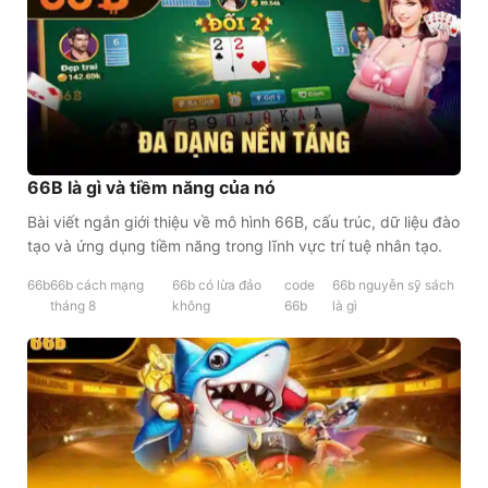
66B là gì và tiềm năng của nó
Bài viết ngắn giới thiệu về mô hình 66B, cấu trúc, dữ liệu đào
tạo và ứng dụng tiềm năng trong lĩnh vực trí tuệ nhân tạo.
66b
66b cách mạng
66b có lừa đảo
code
66b nguyễn sỹ sách
tháng 8
không
66b
là gì