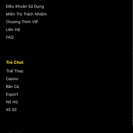
Điều Khoản Sử Dụng
Miễn Trừ Trách Nhiệm
Chương Trình VIP
Liên Hệ
FAQ
Trò Chơi
Thể Thao
Casino
Bắn Cá
Esport
Nổ Hũ
Xổ Số