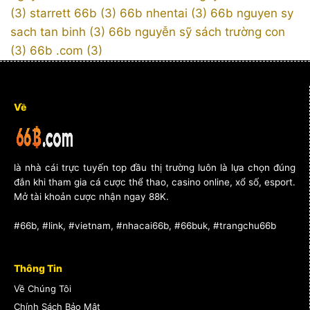
(3)
starrett 66b (3)
66b nhentai (3)
66b nguyen sy
sach tan binh (3)
66b nguyễn sỹ sách trường con
(3)
66b .com (3)
Về
là nhà cái trực tuyến top đầu thị trường luôn là lựa chọn đúng
đắn khi tham gia cá cược thể thao, casino online, xổ số, esport.
Mở tài khoản cược nhận ngay 88K.
#66b, #link, #vietnam, #nhacai66b, #66buk, #trangchu66b
Thông Tin
Về Chúng Tôi
Chính Sách Bảo Mật