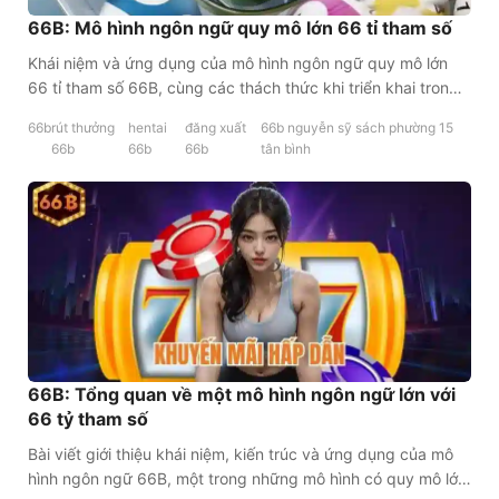
66B: Mô hình ngôn ngữ quy mô lớn 66 tỉ tham số
Khái niệm và ứng dụng của mô hình ngôn ngữ quy mô lớn
66 tỉ tham số 66B, cùng các thách thức khi triển khai trong
thực tế.
66b
rút thưởng
hentai
đăng xuất
66b nguyễn sỹ sách phường 15
66b
66b
66b
tân bình
66B: Tổng quan về một mô hình ngôn ngữ lớn với
66 tỷ tham số
Bài viết giới thiệu khái niệm, kiến trúc và ứng dụng của mô
hình ngôn ngữ 66B, một trong những mô hình có quy mô lớn