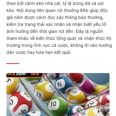
theo bối cảnh kèo nhà cái, tỷ lệ bóng đá và soi
kèo. Nội dung liên quan rút thưởng 66b giúp độc
giả nắm được cách đọc các thông báo thưởng,
kiểm tra trạng thái xác nhận và nhận biết yếu tố
ảnh hưởng đến thời gian rút tiền. Đây là nguồn
tham khảo về kiến thức tổng quát và nhận thức thị
trường trong lĩnh vực cá cược, không đi vào hướng
dẫn cược hay hứa hẹn kết quả.