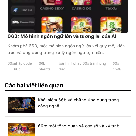
66B: Mô hình ngôn ngữ lớn và tương lai của AI
Khám phá 66B, một mô hình ngôn ngữ lớn với quy mô, kiến
trúc và ứng dụng trong xử lý ngôn ngữ tự nhiên.
66b
nhập code
66b
bánh mì chay 66b trần hưng
66b
66b
nhentai
đạo
cmt8
Các bài viết liên quan
Khái niệm 66b và những ứng dụng trong
công nghệ
66b: một tổng quan về con số và ký tự b