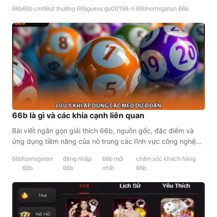
66b
66b cmt8
rút thưởng 66b
guess gu00198-h 66b
hornsgatan 66b
66b là gì và các khía cạnh liên quan
Bài viết ngắn gọn giải thích 66b, nguồn gốc, đặc điểm và
ứng dụng tiềm năng của nó trong các lĩnh vực công nghệ
và dữ liệu.
66b
hornsgatan
đăng nhập
66b mới
chăm sóc khách hàng
66b
66b
nhất
66b