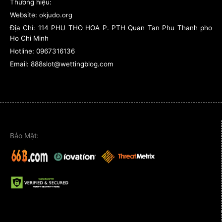
Thương hiệu:
Website:
okjudo.org
Địa Chỉ:
114 PHU THO HOA P. PTH Quan Tan Phu Thanh pho
Ho Chi Minh
Hotline:
0967316136
Email: 888slot@wettingblog.com
Bảo Mật: