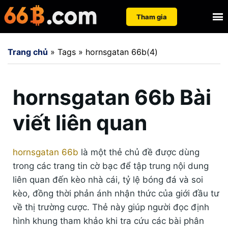
Nhảy
Tìm
Tham gia
đến
kiếm
nội
cho:
Trang chủ
»
Tags
»
hornsgatan 66b(4)
dung
hornsgatan 66b Bài
viết liên quan
hornsgatan 66b
là một thẻ chủ đề được dùng
trong các trang tin cờ bạc để tập trung nội dung
liên quan đến kèo nhà cái, tỷ lệ bóng đá và soi
kèo, đồng thời phản ánh nhận thức của giới đầu tư
về thị trường cược. Thẻ này giúp người đọc định
hình khung tham khảo khi tra cứu các bài phân