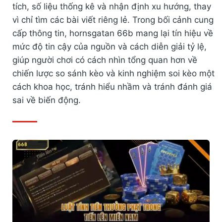
tích, số liệu thống kê và nhận định xu hướng, thay
vì chỉ tìm các bài viết riêng lẻ. Trong bối cảnh cung
cấp thông tin, hornsgatan 66b mang lại tín hiệu về
mức độ tin cậy của nguồn và cách diễn giải tỷ lệ,
giúp người chơi có cách nhìn tổng quan hơn về
chiến lược so sánh kèo và kinh nghiệm soi kèo một
cách khoa học, tránh hiểu nhầm và tránh đánh giá
sai về biến động.