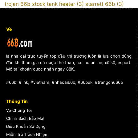
trojan 66b stock tank heater (3)
starrett 66b (3)
Về
là nhà cái trực tuyến top đầu thị trường luôn là lựa chọn đúng
đắn khi tham gia cá cược thể thao, casino online, xổ số, esport.
Mở tài khoản cược nhận ngay 88K.
#66b, #link, #vietnam, #nhacai66b, #66buk, #trangchu66b
Thông Tin
Về Chúng Tôi
Chính Sách Bảo Mật
Điều Khoản Sử Dụng
Miễn Trừ Trách Nhiệm