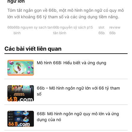
ngữ lớn
Tóm tắt ngắn gọn về 66b, một mô hình ngôn ngữ có quy mô
lớn với khoảng 66 tỷ tham số và các ứng dụng tiềm năng.
66b
66b nguyen sy sach tan
66b nguyễn sỹ sách p15
slot
review
binh
tân bình
66b
66b
Các bài viết liên quan
Mô hình 66B: Hiểu biết và ứng dụng
66b – Mô hình ngôn ngữ lớn với 66 tỷ tham
số
66B: Mô hình ngôn ngữ quy mô lớn và ứng
dụng của nó