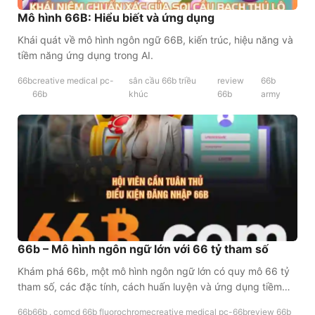
Mô hình 66B: Hiểu biết và ứng dụng
Khái quát về mô hình ngôn ngữ 66B, kiến trúc, hiệu năng và
tiềm năng ứng dụng trong AI.
66b
creative medical pc-
sân cầu 66b triều
review
66b
66b
khúc
66b
army
66b – Mô hình ngôn ngữ lớn với 66 tỷ tham số
Khám phá 66b, một mô hình ngôn ngữ lớn có quy mô 66 tỷ
tham số, các đặc tính, cách huấn luyện và ứng dụng tiềm
năng trong doanh nghiệp và nghiên cứu.
66b
66b . com
cd 66b fluorochrome
creative medical pc-66b
review 66b