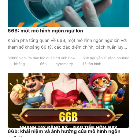
66B: một mô hình ngôn ngữ lớn
Khám phá tổng quan về 66B, một mô hình ngôn ngữ lớn với
tham số khoảng 66 tỷ, các đặc điểm chính, cách huấn luyện
và ứng dụng tiềm năng.
66b
66b có lừa đảo
lộc quán
cd 66b flow
66b nguyễn sĩ sách phường
không
66b
cytometry
15 tân bình
66b: khái niệm và ảnh hưởng của mô hình ngôn