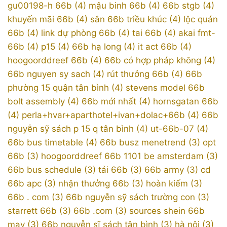
gu00198-h 66b (4)
mậu binh 66b (4)
66b stgb (4)
khuyến mãi 66b (4)
sân 66b triều khúc (4)
lộc quán
66b (4)
link dự phòng 66b (4)
tai 66b (4)
akai fmt-
66b (4)
p15 (4)
66b hạ long (4)
it act 66b (4)
hoogoorddreef 66b (4)
66b có hợp pháp không (4)
66b nguyen sy sach (4)
rút thưởng 66b (4)
66b
phường 15 quận tân bình (4)
stevens model 66b
bolt assembly (4)
66b mới nhất (4)
hornsgatan 66b
(4)
perla+hvar+aparthotel+ivan+dolac+66b (4)
66b
nguyễn sỹ sách p 15 q tân bình (4)
ut-66b-07 (4)
66b bus timetable (4)
66b busz menetrend (3)
opt
66b (3)
hoogoorddreef 66b 1101 be amsterdam (3)
66b bus schedule (3)
tải 66b (3)
66b army (3)
cd
66b apc (3)
nhận thưởng 66b (3)
hoàn kiếm (3)
66b . com (3)
66b nguyễn sỹ sách trường con (3)
starrett 66b (3)
66b .com (3)
sources shein 66b
may (3)
66b nguyễn sĩ sách tân bình (3)
hà nội (3)