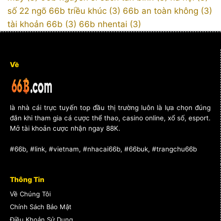
số 22 ngõ 66b triều khúc (3)
66b an toàn không (3)
tài khoản 66b (3)
66b nhentai (3)
Về
là nhà cái trực tuyến top đầu thị trường luôn là lựa chọn đúng
đắn khi tham gia cá cược thể thao, casino online, xổ số, esport.
Mở tài khoản cược nhận ngay 88K.
#66b, #link, #vietnam, #nhacai66b, #66buk, #trangchu66b
Thông Tin
Về Chúng Tôi
Chính Sách Bảo Mật
Điều Khoản Sử Dụng