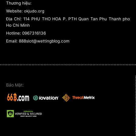
Thương hiệu:
Website:
okjudo.org
Địa Chỉ:
114 PHU THO HOA P. PTH Quan Tan Phu Thanh pho
Ho Chi Minh
Hotline:
0967316136
Email: 888slot@wettingblog.com
Bảo Mật: