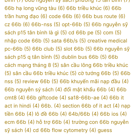
66b hạ long vũng tàu (6)
66b triều khúc (6)
66b
trần hưng đạo (6)
code 66b (6)
66b bus route (6)
cz 66b (6)
66b-nss (5)
opt-66b (5)
66b nguyễn sỹ
sách p15 tân bình là gì (5)
cd 66b pe (5)
com (5)
nhập code 66b (5)
sata 66b/s (5)
creative medical
pc-66b (5)
66b club (5)
slot 66b (5)
66b nguyễn sỹ
sách p15 q tân bình (5)
dublin bus 66b (5)
66b
cách mạng tháng 8 (5)
sân cầu lông 66b triều khúc
(5)
sân cầu 66b triều khúc (5)
cờ tướng 66b (5)
66b
nss (5)
review 66b (5)
66b khuyến mãi nạp đầu (4)
66b nguyễn sý sách (4)
đổi mật khẩu 66b (4)
66b
cmt8 (4)
66b giftcode (4)
sa18-66b-ae (4)
66b it
act in hindi (4)
66b. (4)
section 66b of it act (4)
nạp
tiền 66b (4)
lô đề 66b (4)
64b/66b (4)
66b ios (4)
ecm 66b (4)
hỗ trợ 66b (4)
trường con 66b nguyễn
sỹ sách (4)
cd 66b flow cytometry (4)
guess