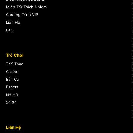
Miễn Trừ Trách Nhiệm
Chương Trình VIP
Liên Hệ
FAQ
Trò Chơi
Thể Thao
Casino
Bắn Cá
Esport
Nổ Hũ
Xổ Số
Liên Hệ