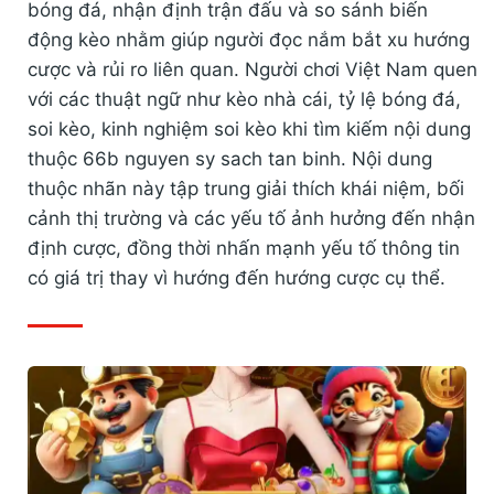
bóng đá, nhận định trận đấu và so sánh biến
động kèo nhằm giúp người đọc nắm bắt xu hướng
cược và rủi ro liên quan. Người chơi Việt Nam quen
với các thuật ngữ như kèo nhà cái, tỷ lệ bóng đá,
soi kèo, kinh nghiệm soi kèo khi tìm kiếm nội dung
thuộc 66b nguyen sy sach tan binh. Nội dung
thuộc nhãn này tập trung giải thích khái niệm, bối
cảnh thị trường và các yếu tố ảnh hưởng đến nhận
định cược, đồng thời nhấn mạnh yếu tố thông tin
có giá trị thay vì hướng đến hướng cược cụ thể.