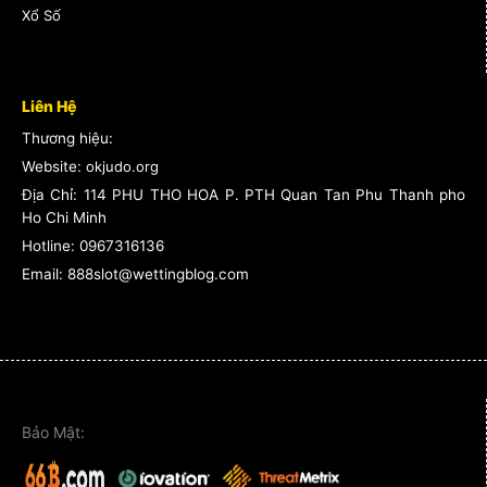
Xổ Số
Liên Hệ
Thương hiệu:
Website:
okjudo.org
Địa Chỉ:
114 PHU THO HOA P. PTH Quan Tan Phu Thanh pho
Ho Chi Minh
Hotline:
0967316136
Email: 888slot@wettingblog.com
Bảo Mật: