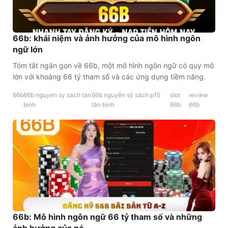
66b: khái niệm và ảnh hưởng của mô hình ngôn
ngữ lớn
Tóm tắt ngắn gọn về 66b, một mô hình ngôn ngữ có quy mô
lớn với khoảng 66 tỷ tham số và các ứng dụng tiềm năng.
66b
66b nguyen sy sach tan
66b nguyễn sỹ sách p15
slot
review
binh
tân bình
66b
66b
66b: Mô hình ngôn ngữ 66 tỷ tham số và những
ảnh hưởng của nó