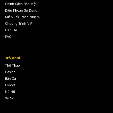
Chính Sách Bảo Mật
Điều Khoản Sử Dụng
Miễn Trừ Trách Nhiệm
Chương Trình VIP
Liên Hệ
FAQ
Trò Chơi
Thể Thao
Casino
Bắn Cá
Esport
Nổ Hũ
Xổ Số