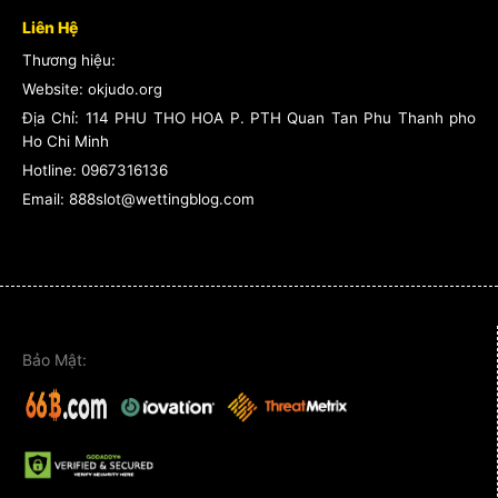
Liên Hệ
Thương hiệu:
Website:
okjudo.org
Địa Chỉ:
114 PHU THO HOA P. PTH Quan Tan Phu Thanh pho
Ho Chi Minh
Hotline:
0967316136
Email: 888slot@wettingblog.com
Bảo Mật: