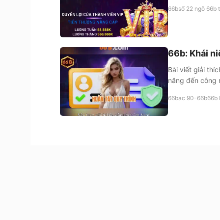
66b
số 22 ngõ 66b 
66b: Khái n
Bài viết giải th
năng đến công 
66b
ac 90-66b
66b 