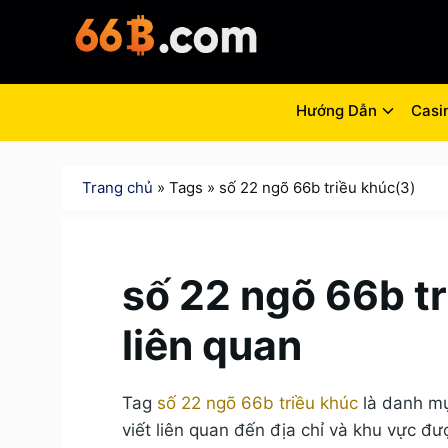
Nhảy
Tìm
đến
kiếm
nội
cho:
dung
Hướng Dẫn
Casi
Trang chủ
»
Tags
»
số 22 ngõ 66b triều khúc(3)
số 22 ngõ 66b tr
liên quan
Tag
số 22 ngõ 66b triều khúc
là danh mụ
viết liên quan đến địa chỉ và khu vực đ