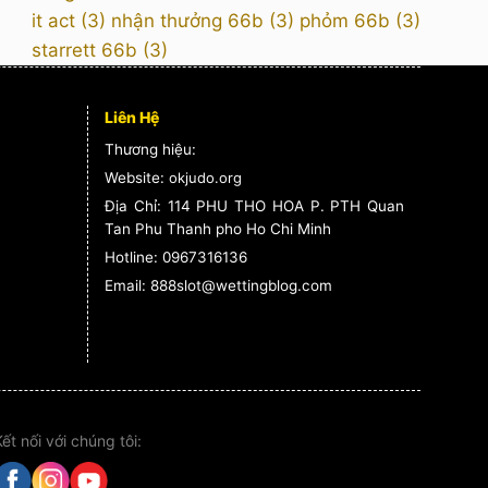
it act (3)
nhận thưởng 66b (3)
phỏm 66b (3)
starrett 66b (3)
Liên Hệ
Thương hiệu:
Website:
okjudo.org
Địa Chỉ:
114 PHU THO HOA P. PTH Quan
Tan Phu Thanh pho Ho Chi Minh
Hotline:
0967316136
Email: 888slot@wettingblog.com
ết nối với chúng tôi: