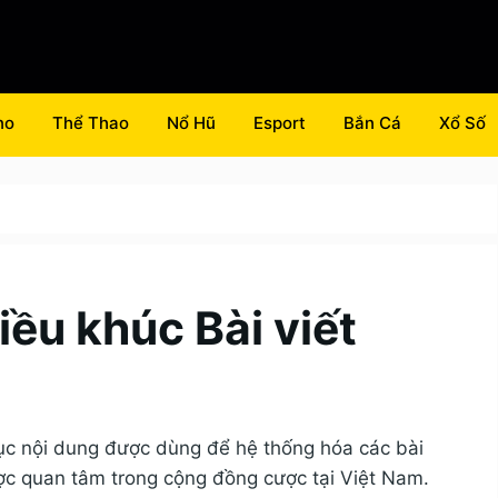
no
Thể Thao
Nổ Hũ
Esport
Bắn Cá
Xổ Số
iều khúc Bài viết
c nội dung được dùng để hệ thống hóa các bài
ược quan tâm trong cộng đồng cược tại Việt Nam.