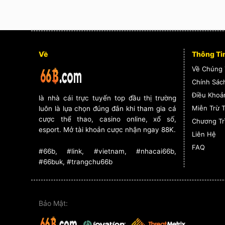
Về
Thông Ti
Về Chúng 
Chính Sác
Điều Khoả
là nhà cái trực tuyến top đầu thị trường
Miễn Trừ 
luôn là lựa chọn đúng đắn khi tham gia cá
cược thể thao, casino online, xổ số,
Chương Tr
esport. Mở tài khoản cược nhận ngay 88K.
Liên Hệ
FAQ
#66b, #link, #vietnam, #nhacai66b,
#66buk, #trangchu66b
Bảo Mật: