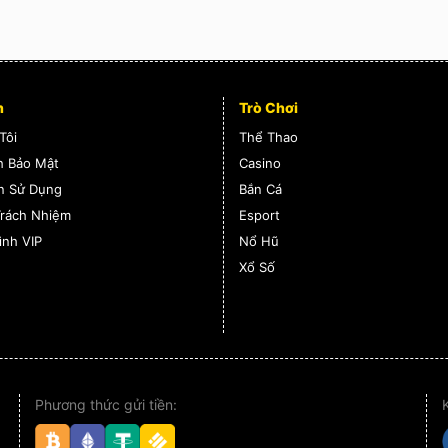
n
Trò Chơi
Tôi
Thể Thao
h Bảo Mật
Casino
n Sử Dụng
Bắn Cá
Trách Nhiệm
Esport
ình VIP
Nổ Hũ
Xổ Số
Phương thức gửi tiền:
K