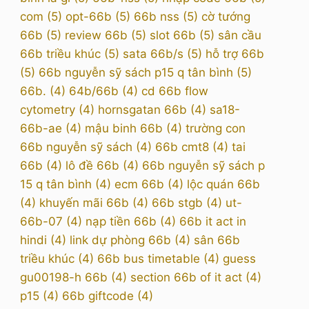
com (5)
opt-66b (5)
66b nss (5)
cờ tướng
66b (5)
review 66b (5)
slot 66b (5)
sân cầu
66b triều khúc (5)
sata 66b/s (5)
hỗ trợ 66b
(5)
66b nguyễn sỹ sách p15 q tân bình (5)
66b. (4)
64b/66b (4)
cd 66b flow
cytometry (4)
hornsgatan 66b (4)
sa18-
66b-ae (4)
mậu binh 66b (4)
trường con
66b nguyễn sỹ sách (4)
66b cmt8 (4)
tai
66b (4)
lô đề 66b (4)
66b nguyễn sỹ sách p
15 q tân bình (4)
ecm 66b (4)
lộc quán 66b
(4)
khuyến mãi 66b (4)
66b stgb (4)
ut-
66b-07 (4)
nạp tiền 66b (4)
66b it act in
hindi (4)
link dự phòng 66b (4)
sân 66b
triều khúc (4)
66b bus timetable (4)
guess
gu00198-h 66b (4)
section 66b of it act (4)
p15 (4)
66b giftcode (4)