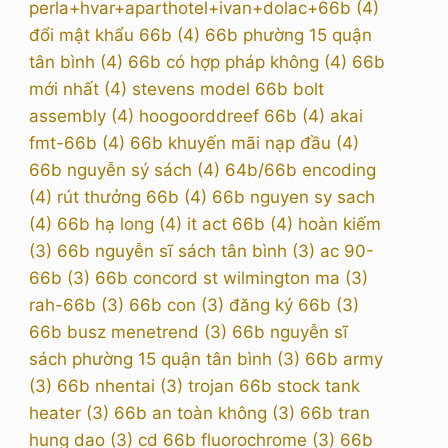
perla+hvar+aparthotel+ivan+dolac+66b (4)
đổi mật khẩu 66b (4)
66b phường 15 quận
tân bình (4)
66b có hợp pháp không (4)
66b
mới nhất (4)
stevens model 66b bolt
assembly (4)
hoogoorddreef 66b (4)
akai
fmt-66b (4)
66b khuyến mãi nạp đầu (4)
66b nguyễn sý sách (4)
64b/66b encoding
(4)
rút thưởng 66b (4)
66b nguyen sy sach
(4)
66b hạ long (4)
it act 66b (4)
hoàn kiếm
(3)
66b nguyễn sĩ sách tân bình (3)
ac 90-
66b (3)
66b concord st wilmington ma (3)
rah-66b (3)
66b con (3)
đăng ký 66b (3)
66b busz menetrend (3)
66b nguyễn sĩ
sách phường 15 quận tân bình (3)
66b army
(3)
66b nhentai (3)
trojan 66b stock tank
heater (3)
66b an toàn không (3)
66b tran
hung dao (3)
cd 66b fluorochrome (3)
66b