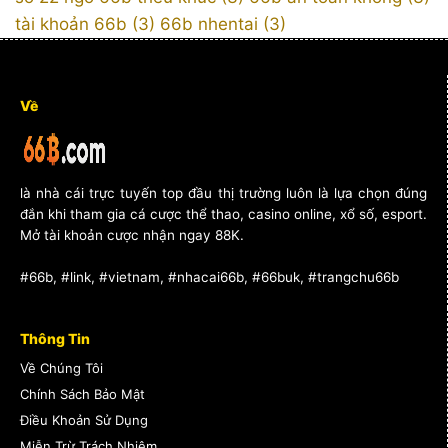
tài khoản 66b (3)
66b nhentai (3)
Về
là nhà cái trực tuyến top đầu thị trường luôn là lựa chọn đúng
đắn khi tham gia cá cược thể thao, casino online, xổ số, esport.
Mở tài khoản cược nhận ngay 88K.
#66b, #link, #vietnam, #nhacai66b, #66buk, #trangchu66b
Thông Tin
Về Chúng Tôi
Chính Sách Bảo Mật
Điều Khoản Sử Dụng
Miễn Trừ Trách Nhiệm