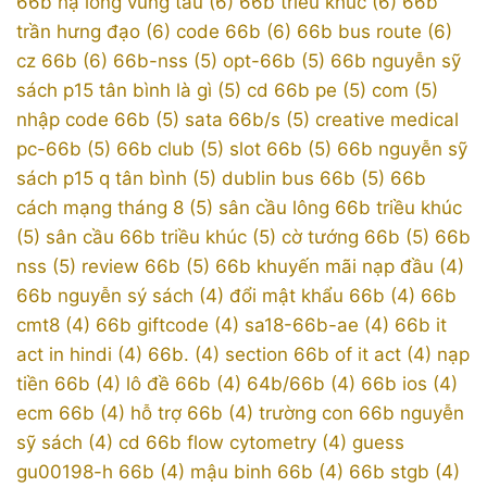
66b hạ long vũng tàu (6)
66b triều khúc (6)
66b
trần hưng đạo (6)
code 66b (6)
66b bus route (6)
cz 66b (6)
66b-nss (5)
opt-66b (5)
66b nguyễn sỹ
sách p15 tân bình là gì (5)
cd 66b pe (5)
com (5)
nhập code 66b (5)
sata 66b/s (5)
creative medical
pc-66b (5)
66b club (5)
slot 66b (5)
66b nguyễn sỹ
sách p15 q tân bình (5)
dublin bus 66b (5)
66b
cách mạng tháng 8 (5)
sân cầu lông 66b triều khúc
(5)
sân cầu 66b triều khúc (5)
cờ tướng 66b (5)
66b
nss (5)
review 66b (5)
66b khuyến mãi nạp đầu (4)
66b nguyễn sý sách (4)
đổi mật khẩu 66b (4)
66b
cmt8 (4)
66b giftcode (4)
sa18-66b-ae (4)
66b it
act in hindi (4)
66b. (4)
section 66b of it act (4)
nạp
tiền 66b (4)
lô đề 66b (4)
64b/66b (4)
66b ios (4)
ecm 66b (4)
hỗ trợ 66b (4)
trường con 66b nguyễn
sỹ sách (4)
cd 66b flow cytometry (4)
guess
gu00198-h 66b (4)
mậu binh 66b (4)
66b stgb (4)