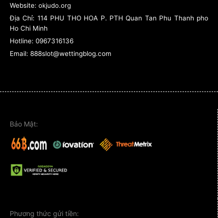
Website:
okjudo.org
Địa Chỉ:
114 PHU THO HOA P. PTH Quan Tan Phu Thanh pho
Ho Chi Minh
Hotline:
0967316136
Email: 888slot@wettingblog.com
Bảo Mật:
Phương thức gửi tiền: