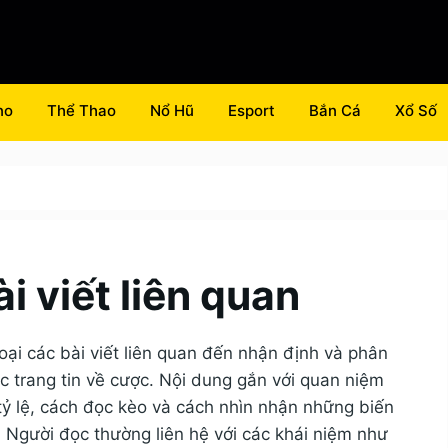
no
Thể Thao
Nổ Hũ
Esport
Bắn Cá
Xổ Số
 viết liên quan
oại các bài viết liên quan đến nhận định và phân
các trang tin về cược. Nội dung gắn với quan niệm
tỷ lệ, cách đọc kèo và cách nhìn nhận những biến
. Người đọc thường liên hệ với các khái niệm như