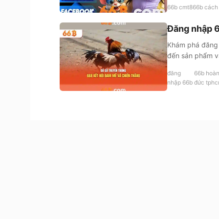
sản phẩm và cam
66b cmt8
66b cách
Đăng nhập 66
Khám phá đăng n
đến sản phẩm và
diệu 2 thủ đức t
đăng
66b hoàn
nhập 66b
đức tph