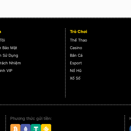
n
Trò Chơi
Tôi
Thể Thao
h Bảo Mật
Casino
n Sử Dụng
Bắn Cá
Trách Nhiệm
Esport
ình VIP
Nổ Hũ
Xổ Số
Phương thức gửi tiền:
K