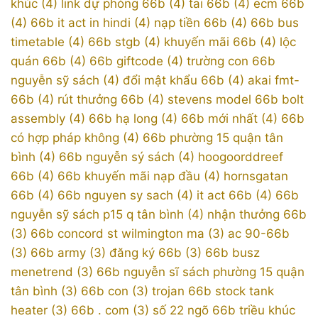
khúc (4)
link dự phòng 66b (4)
tai 66b (4)
ecm 66b
(4)
66b it act in hindi (4)
nạp tiền 66b (4)
66b bus
timetable (4)
66b stgb (4)
khuyến mãi 66b (4)
lộc
quán 66b (4)
66b giftcode (4)
trường con 66b
nguyễn sỹ sách (4)
đổi mật khẩu 66b (4)
akai fmt-
66b (4)
rút thưởng 66b (4)
stevens model 66b bolt
assembly (4)
66b hạ long (4)
66b mới nhất (4)
66b
có hợp pháp không (4)
66b phường 15 quận tân
bình (4)
66b nguyễn sý sách (4)
hoogoorddreef
66b (4)
66b khuyến mãi nạp đầu (4)
hornsgatan
66b (4)
66b nguyen sy sach (4)
it act 66b (4)
66b
nguyễn sỹ sách p15 q tân bình (4)
nhận thưởng 66b
(3)
66b concord st wilmington ma (3)
ac 90-66b
(3)
66b army (3)
đăng ký 66b (3)
66b busz
menetrend (3)
66b nguyễn sĩ sách phường 15 quận
tân bình (3)
66b con (3)
trojan 66b stock tank
heater (3)
66b . com (3)
số 22 ngõ 66b triều khúc