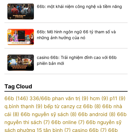
66b: một khái niệm công nghệ và tiềm năng
66b: Mô hình ngôn ngữ 66 tỷ tham số và
những ảnh hưởng của nó
casino 66b: Trải nghiệm đỉnh cao với 66b
phiên bản mới
Tag Cloud
66b (146)
336/66b phan văn trị (9)
hcm (9)
p11 (9)
q.bình thạnh (9)
bếp từ canzy cz 66b (8)
66b nhà
cái (8)
66b nguyễn sỹ sách (8)
66b android (8)
66b
nguyễn thi sách (7)
66b online (7)
66b nguyễn sỹ
sách phường 15 tân bình (7)
casino 66b (7)
66b