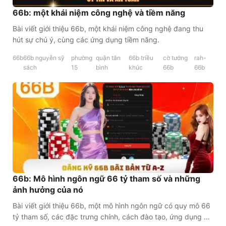
66b: một khái niệm công nghệ và tiềm năng
Bài viết giới thiệu 66b, một khái niệm công nghệ đang thu
hút sự chú ý, cùng các ứng dụng tiềm năng.
66b
66b nguyễn sỹ
phường
quận tân
66b triều
cờ tướng
rah-
sách
15
bình
khúc
66b
66b
66b: Mô hình ngôn ngữ 66 tỷ tham số và những
ảnh hưởng của nó
Bài viết giới thiệu 66b, một mô hình ngôn ngữ có quy mô 66
tỷ tham số, các đặc trưng chính, cách đào tạo, ứng dụng và